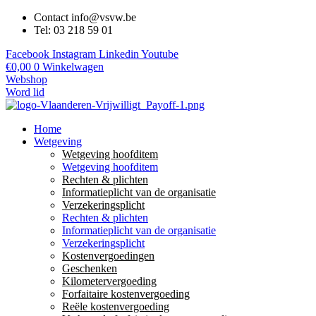
Contact info@vsvw.be
Tel: 03 218 59 01
Facebook
Instagram
Linkedin
Youtube
€
0,00
0
Winkelwagen
Webshop
Word lid
Home
Wetgeving
Wetgeving hoofditem
Wetgeving hoofditem
Rechten & plichten
Informatieplicht van de organisatie
Verzekeringsplicht
Rechten & plichten
Informatieplicht van de organisatie
Verzekeringsplicht
Kostenvergoedingen
Geschenken
Kilometervergoeding
Forfaitaire kostenvergoeding
Reële kostenvergoeding