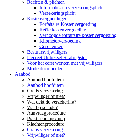
Rechten & plichten
Informatie- en verzekeringsplicht
Verzekeringsplicht
Kostenvergoedingen
Forfaitaire Kostenvergoeding
Reële kostenvergoeding
Verhoogde forfaitaire kostenvergoeding
Kilometervergoeding
Geschenken
Bestuursvrijwilligers
Decreet Uittreksel Strafregister
Voor het eerst werken met vrijwilligers
Modeldocumenten
Aanbod
Aanbod hoofditem
Aanbod hoofditem
Gratis verzekering
Vrijwilliger of niet?
Wat dekt de verzekering?
Wat bij schade?
Aanvraagprocedure
Praktische tips/hulp
Klachtenprocedure
Gratis verzekering
Vrijwilliger of niet?