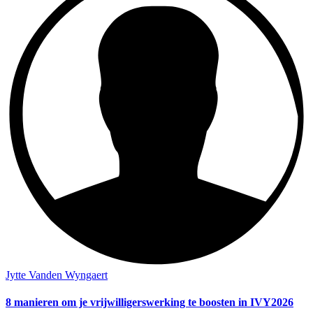
Jytte Vanden Wyngaert
8 manieren om je vrijwilligerswerking te boosten in IVY2026