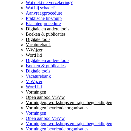
Wat dekt de verzekering?
Wat bij schade?
Aanvraagprocedure
Praktische tips/hulp
Klachtenprocedure
Digitale en andere tools
Boeken & publicaties
Digitale tools
Vacaturebank
V-Wijzer
Word lid
Digitale en andere tools
Boeken & publicaties
Digitale tools
Vacaturebank
V-Wijzer
Word lid
Vormingen
Open aanbod VSVw
Vormingen, workshops en trajectbegeleidingen
Vormingen bevriende organisaties
Vormingen
Open aanbod VSVw
Vormingen, workshops en trajectbegeleidingen
Vormingen bevriende organisaties