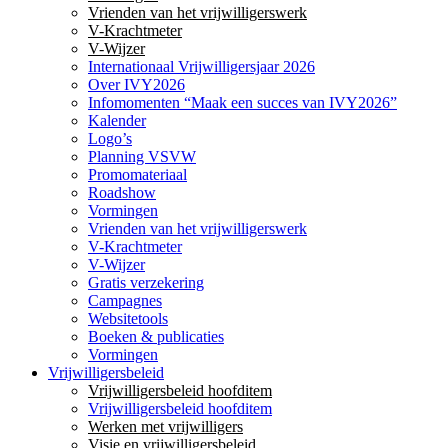
Vrienden van het vrijwilligerswerk
V-Krachtmeter
V-Wijzer
Internationaal Vrijwilligersjaar 2026
Over IVY2026
Infomomenten “Maak een succes van IVY2026”
Kalender
Logo’s
Planning VSVW
Promomateriaal
Roadshow
Vormingen
Vrienden van het vrijwilligerswerk
V-Krachtmeter
V-Wijzer
Gratis verzekering
Campagnes
Websitetools
Boeken & publicaties
Vormingen
Vrijwilligersbeleid
Vrijwilligersbeleid hoofditem
Vrijwilligersbeleid hoofditem
Werken met vrijwilligers
Visie en vrijwilligersbeleid