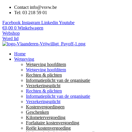
Contact info@vsvw.be
Tel: 03 218 59 01
Facebook
Instagram
Linkedin
Youtube
€
0,00
0
Winkelwagen
Webshop
Word lid
Home
Wetgeving
Wetgeving hoofditem
Wetgeving hoofditem
Rechten & plichten
Informatieplicht van de organisatie
Verzekeringsplicht
Rechten & plichten
Informatieplicht van de organisatie
Verzekeringsplicht
Kostenvergoedingen
Geschenken
Kilometervergoeding
Forfaitaire kostenvergoeding
Reële kostenvergoeding