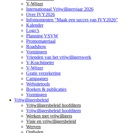
V-Wijzer
Internationaal Vrijwilligersjaar 2026
Over IVY2026
Infomomenten “Maak een succes van IVY2026”
Kalender
Logo’s
Planning VSVW
Promomateriaal
Roadshow
Vormingen
Vrienden van het vrijwilligerswerk
V-Krachtmeter
V-Wijzer
Gratis verzekering
Campagnes
Websitetools
Boeken & publicaties
Vormingen
Vrijwilligersbeleid
Vrijwilligersbeleid hoofditem
Vrijwilligersbeleid hoofditem
Werken met vrijwilligers
Visie en vrijwilligersbeleid
Werven
Onthalen