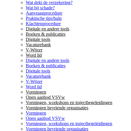
Wat dekt de verzekering?
Wat bij schade?
Aanvraagprocedure
Praktische tips/hulp
Klachtenprocedure
Digitale en andere tools
Boeken & publicaties
Digitale tools
Vacaturebank
V-Wijzer
Word lid
Digitale en andere tools
Boeken & publicaties
Digitale tools
Vacaturebank
V-Wijzer
Word lid
Vormingen
Open aanbod VSVw
Vormingen, workshops en trajectbegeleidingen
Vormingen bevriende organisaties
Vormingen
Open aanbod VSVw
Vormingen, workshops en trajectbegeleidingen
Vormingen bevriende organisaties