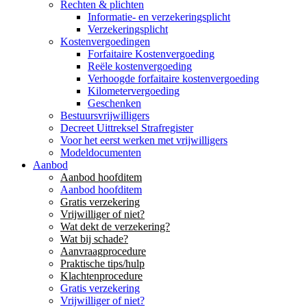
Rechten & plichten
Informatie- en verzekeringsplicht
Verzekeringsplicht
Kostenvergoedingen
Forfaitaire Kostenvergoeding
Reële kostenvergoeding
Verhoogde forfaitaire kostenvergoeding
Kilometervergoeding
Geschenken
Bestuursvrijwilligers
Decreet Uittreksel Strafregister
Voor het eerst werken met vrijwilligers
Modeldocumenten
Aanbod
Aanbod hoofditem
Aanbod hoofditem
Gratis verzekering
Vrijwilliger of niet?
Wat dekt de verzekering?
Wat bij schade?
Aanvraagprocedure
Praktische tips/hulp
Klachtenprocedure
Gratis verzekering
Vrijwilliger of niet?