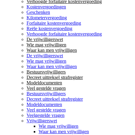
Verhoogde forfaitaire kostenvergoeding
Kostenvergoedingen
Geschenken
Kilometervergoeding
Forfaitaire kostenvergoeding
Reële kostenvergoeding
Verhoogde forfaitaire kostenvergoeding
De vrijwilligerswet
Wie mag vrijwilligen
Waar kan men vrijwilligen
De vrijwilligerswet
Wie mag vrijwilligen
Waar kan men vrijwilligen
Bestuursvrijwilligers
Decreet uittreksel strafregister
Modeldocumenten
Veel gestelde vragen
Bestuursvrijwilligers
Decreet uittreksel strafregister
Modeldocumenten
Veel gestelde vragen
Veelgestelde vragen
Vrijwilligerswet
Wie mag vrijwilligen
Waar kan men vrijwilligen