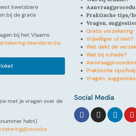
eest kwetsbare
Aanvraagprocedu
en bij de gratis
Praktische tips/h
Vragen, suggesti
Gratis verzekering
ragen bij het Vlaams
Vrijwilliger of niet?
sverzekering.vlaanderen.be
Wat dekt de verzek
Wat bij schade?
Aanvraagprocedur
 loket
Praktische tips/hul
Vragen, suggestie
Social Media
zw met je vragen over de
ingsnummer hebt)
rzekering@vsvw.be