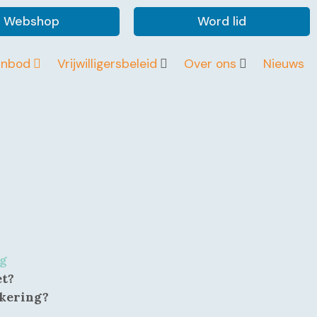
Webshop
Word lid
anbod
Vrijwilligersbeleid
Over ons
Nieuws
ng
et?
ekering?