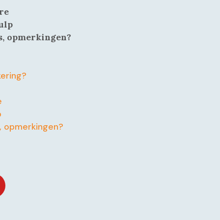
re
ulp
es, opmerkingen?
ering?
e
p
s, opmerkingen?