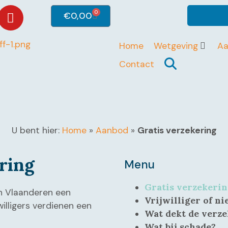
0
€
0,00
Home
Wetgeving
A
Contact
U bent hier:
Home
»
Aanbod
»
Gratis verzekering
ring​
Menu
Gratis verzekeri
van Vlaanderen een
Vrijwilliger of ni
illigers verdienen een
Wat dekt de verz
Wat bij schade?