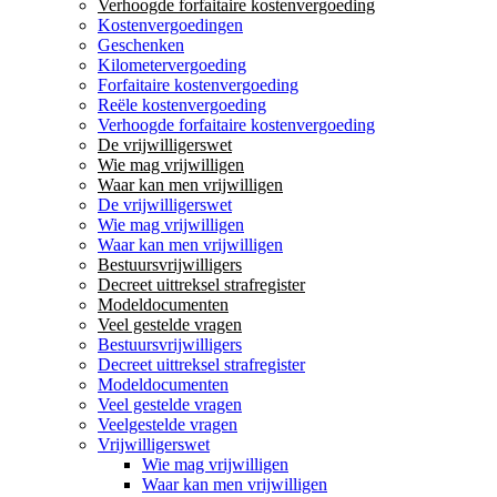
Verhoogde forfaitaire kostenvergoeding
Kostenvergoedingen
Geschenken
Kilometervergoeding
Forfaitaire kostenvergoeding
Reële kostenvergoeding
Verhoogde forfaitaire kostenvergoeding
De vrijwilligerswet
Wie mag vrijwilligen
Waar kan men vrijwilligen
De vrijwilligerswet
Wie mag vrijwilligen
Waar kan men vrijwilligen
Bestuursvrijwilligers
Decreet uittreksel strafregister
Modeldocumenten
Veel gestelde vragen
Bestuursvrijwilligers
Decreet uittreksel strafregister
Modeldocumenten
Veel gestelde vragen
Veelgestelde vragen
Vrijwilligerswet
Wie mag vrijwilligen
Waar kan men vrijwilligen