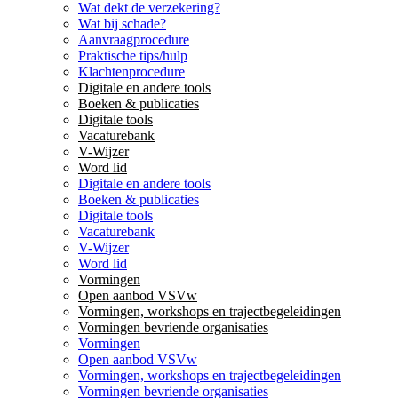
Wat dekt de verzekering?
Wat bij schade?
Aanvraagprocedure
Praktische tips/hulp
Klachtenprocedure
Digitale en andere tools
Boeken & publicaties
Digitale tools
Vacaturebank
V-Wijzer
Word lid
Digitale en andere tools
Boeken & publicaties
Digitale tools
Vacaturebank
V-Wijzer
Word lid
Vormingen
Open aanbod VSVw
Vormingen, workshops en trajectbegeleidingen
Vormingen bevriende organisaties
Vormingen
Open aanbod VSVw
Vormingen, workshops en trajectbegeleidingen
Vormingen bevriende organisaties