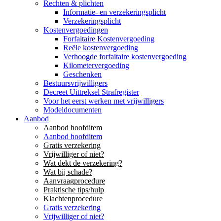
Rechten & plichten
Informatie- en verzekeringsplicht
Verzekeringsplicht
Kostenvergoedingen
Forfaitaire Kostenvergoeding
Reële kostenvergoeding
Verhoogde forfaitaire kostenvergoeding
Kilometervergoeding
Geschenken
Bestuursvrijwilligers
Decreet Uittreksel Strafregister
Voor het eerst werken met vrijwilligers
Modeldocumenten
Aanbod
Aanbod hoofditem
Aanbod hoofditem
Gratis verzekering
Vrijwilliger of niet?
Wat dekt de verzekering?
Wat bij schade?
Aanvraagprocedure
Praktische tips/hulp
Klachtenprocedure
Gratis verzekering
Vrijwilliger of niet?