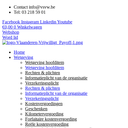
Contact info@vsvw.be
Tel: 03 218 59 01
Facebook
Instagram
Linkedin
Youtube
€
0,00
0
Winkelwagen
Webshop
Word lid
Home
Wetgeving
Wetgeving hoofditem
Wetgeving hoofditem
Rechten & plichten
Informatieplicht van de organisatie
Verzekeringsplicht
Rechten & plichten
Informatieplicht van de organisatie
Verzekeringsplicht
Kostenvergoedingen
Geschenken
Kilometervergoeding
Forfaitaire kostenvergoeding
Reële kostenvergoeding