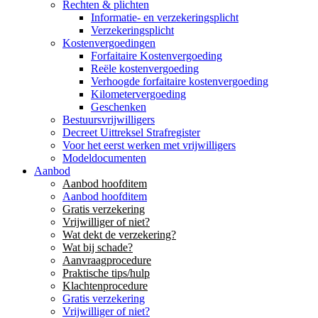
Rechten & plichten
Informatie- en verzekeringsplicht
Verzekeringsplicht
Kostenvergoedingen
Forfaitaire Kostenvergoeding
Reële kostenvergoeding
Verhoogde forfaitaire kostenvergoeding
Kilometervergoeding
Geschenken
Bestuursvrijwilligers
Decreet Uittreksel Strafregister
Voor het eerst werken met vrijwilligers
Modeldocumenten
Aanbod
Aanbod hoofditem
Aanbod hoofditem
Gratis verzekering
Vrijwilliger of niet?
Wat dekt de verzekering?
Wat bij schade?
Aanvraagprocedure
Praktische tips/hulp
Klachtenprocedure
Gratis verzekering
Vrijwilliger of niet?