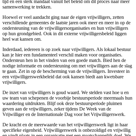
tijd en een sterk mandaat vanuit het beleid om dit proces naar meer
samenwerking te trekken.
Hoewel er veel aandacht ging naar de eigen vrijwilligers, zetten
verschillende gemeentes de laatste jaren ook meer en meer in op de
ondersteuning van de vrijwilligersorganisaties en hun vrijwilligers
op hun grondgebied. Ook in dit externe vrijwilligersbeleid liggen
heel wat kansen om.
Inderdaad, iedereen is op zoek naar vrijwilligers. Als lokaal bestuur
kan je hier een fundamenteel verschil maken voor organisaties.
Ondersteun hen in het vinden van een goede match. Bied hen de
nodige informatie en ondersteuning om met vrijwilligers aan de slag
te gaan. Zet in op de bescherming van de vrijwilligers. Investeer in
een vrijwilligerswerkbeleid dat ook kansen biedt aan kwetsbare
vrijwilligers.
De inzet van vrijwilligers is goud waard. We stelden vast hoe u en
uw team van schepenen de voorbije bestuursperiode meermaals hun
waardering uitdrukten. Blijf ook deze bestuursperiode pluimen
geven aan de vrijwilligers, zeker tijdens De Week van de
Vrijwilliger en de Internationale Dag voor het Vrijwilligerswerk.
De kracht en de meerwaarde van het vrijwilligerswerk ligt in haar
specifieke eigenheid. Vrijwilligerswerk is onbezoldigd en vrijwillig
en vindt plaats in een organisatie met een maatschappelijk doel. We