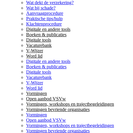
Wat dekt de verzekering?
Wat bij schade?
Aanvraagprocedure
Praktische tips/hulp
Klachtenprocedure
Digitale en andere tools
Boeken & publicaties
Digitale tools
Vacaturebank
V-Wijzer
Word lid
Digitale en andere tools
Boeken & publicaties
Digitale tools
Vacaturebank
V-Wijzer
Word lid
Vormingen
Open aanbod VSVw
Vormingen, workshops en trajectbegeleidingen
Vormingen bevriende organisaties
Vormingen
Open aanbod VSVw
Vormingen, workshops en trajectbegeleidingen
Vormingen bevriende organisaties