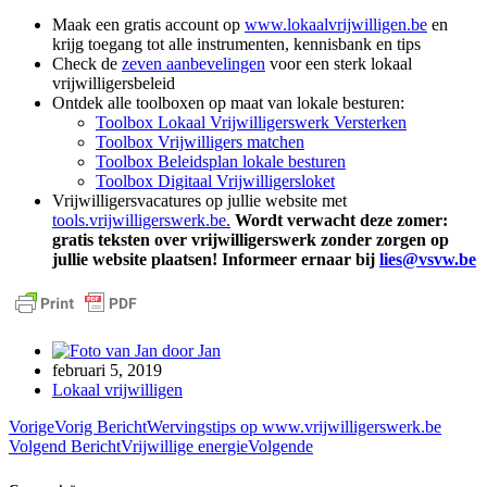
Maak een gratis account op
www.lokaalvrijwilligen.be
en
krijg toegang tot alle instrumenten, kennisbank en tips
Check de
zeven aanbevelingen
voor een sterk lokaal
vrijwilligersbeleid
Ontdek alle toolboxen op maat van lokale besturen:
Toolbox Lokaal Vrijwilligerswerk Versterken
Toolbox Vrijwilligers matchen
Toolbox Beleidsplan lokale besturen
Toolbox Digitaal Vrijwilligersloket
Vrijwilligersvacatures op jullie website met
tools.vrijwilligerswerk.be.
Wordt verwacht deze zomer:
gratis teksten over vrijwilligerswerk zonder zorgen op
jullie website plaatsen! Informeer ernaar bij
lies@vsvw.be
door
Jan
februari 5, 2019
Lokaal vrijwilligen
Vorige
Vorig Bericht
Wervingstips op www.vrijwilligerswerk.be
Volgend Bericht
Vrijwillige energie
Volgende