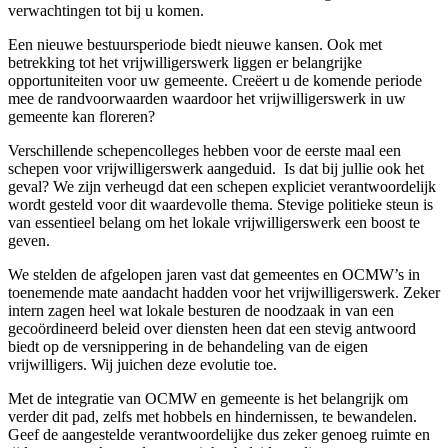
verwachtingen tot bij u komen.
Een nieuwe bestuursperiode biedt nieuwe kansen. Ook met
betrekking tot het vrijwilligerswerk liggen er belangrijke
opportuniteiten voor uw gemeente. Creëert u de komende periode
mee de randvoorwaarden waardoor het vrijwilligerswerk in uw
gemeente kan floreren?
Verschillende schepencolleges hebben voor de eerste maal een
schepen voor vrijwilligerswerk aangeduid.
Is dat bij jullie ook het
geval? We zijn verheugd dat een schepen expliciet verantwoordelijk
wordt gesteld voor dit waardevolle thema. Stevige politieke steun is
van essentieel belang om het lokale vrijwilligerswerk een boost te
geven.
We stelden de afgelopen jaren vast dat gemeentes en OCMW’s in
toenemende mate aandacht hadden voor het vrijwilligerswerk. Zeker
intern zagen heel wat lokale besturen de noodzaak in van een
gecoördineerd beleid over diensten heen dat een stevig antwoord
biedt op de versnippering in de behandeling van de eigen
vrijwilligers. Wij juichen deze evolutie toe.
Met de integratie van OCMW en gemeente is het belangrijk om
verder dit pad, zelfs met hobbels en hindernissen, te bewandelen.
Geef de aangestelde verantwoordelijke dus zeker genoeg ruimte en