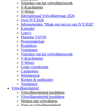
Vrienden van het vrijwilligerswerk
V-Krachtmeter
V-Wijzer
Internationaal Vrijwilligersjaar 2026
Over IVY2026
Infomomenten “Maak een succes van IVY2026”
Kalender
Logo’s
Planning VSVW
Promomateriaal
Roadshow
Vormingen
Vrienden van het vrijwilligerswerk
V-Krachtmeter
V-Wijzer
Gratis verzekering
Campagnes
Websitetools
Boeken & publicaties
Vormingen
Vrijwilligersbeleid
Vrijwilligersbeleid hoofditem
Vrijwilligersbeleid hoofditem
Werken met vrijwilligers
Visie en vrijwilligersbeleid