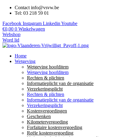
Contact info@vsvw.be
Tel: 03 218 59 01
Facebook
Instagram
Linkedin
Youtube
€
0,00
0
Winkelwagen
Webshop
Word lid
Home
Wetgeving
Wetgeving hoofditem
Wetgeving hoofditem
Rechten & plichten
Informatieplicht van de organisatie
Verzekeringsplicht
Rechten & plichten
Informatieplicht van de organisatie
Verzekeringsplicht
Kostenvergoedingen
Geschenken
Kilometervergoeding
Forfaitaire kostenvergoeding
Reële kostenvergoeding