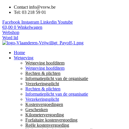
Contact info@vsvw.be
Tel: 03 218 59 01
Facebook
Instagram
Linkedin
Youtube
€
0,00
0
Winkelwagen
Webshop
Word lid
Home
Wetgeving
Wetgeving hoofditem
Wetgeving hoofditem
Rechten & plichten
Informatieplicht van de organisatie
Verzekeringsplicht
Rechten & plichten
Informatieplicht van de organisatie
Verzekeringsplicht
Kostenvergoedingen
Geschenken
Kilometervergoeding
Forfaitaire kostenvergoeding
Reële kostenvergoeding