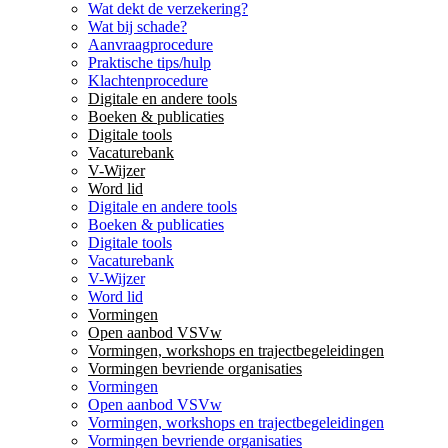
Wat dekt de verzekering?
Wat bij schade?
Aanvraagprocedure
Praktische tips/hulp
Klachtenprocedure
Digitale en andere tools
Boeken & publicaties
Digitale tools
Vacaturebank
V-Wijzer
Word lid
Digitale en andere tools
Boeken & publicaties
Digitale tools
Vacaturebank
V-Wijzer
Word lid
Vormingen
Open aanbod VSVw
Vormingen, workshops en trajectbegeleidingen
Vormingen bevriende organisaties
Vormingen
Open aanbod VSVw
Vormingen, workshops en trajectbegeleidingen
Vormingen bevriende organisaties