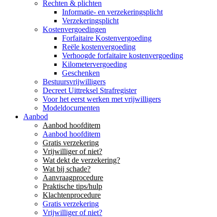
Rechten & plichten
Informatie- en verzekeringsplicht
Verzekeringsplicht
Kostenvergoedingen
Forfaitaire Kostenvergoeding
Reële kostenvergoeding
Verhoogde forfaitaire kostenvergoeding
Kilometervergoeding
Geschenken
Bestuursvrijwilligers
Decreet Uittreksel Strafregister
Voor het eerst werken met vrijwilligers
Modeldocumenten
Aanbod
Aanbod hoofditem
Aanbod hoofditem
Gratis verzekering
Vrijwilliger of niet?
Wat dekt de verzekering?
Wat bij schade?
Aanvraagprocedure
Praktische tips/hulp
Klachtenprocedure
Gratis verzekering
Vrijwilliger of niet?