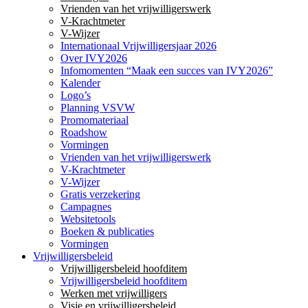
Vrienden van het vrijwilligerswerk
V-Krachtmeter
V-Wijzer
Internationaal Vrijwilligersjaar 2026
Over IVY2026
Infomomenten “Maak een succes van IVY2026”
Kalender
Logo’s
Planning VSVW
Promomateriaal
Roadshow
Vormingen
Vrienden van het vrijwilligerswerk
V-Krachtmeter
V-Wijzer
Gratis verzekering
Campagnes
Websitetools
Boeken & publicaties
Vormingen
Vrijwilligersbeleid
Vrijwilligersbeleid hoofditem
Vrijwilligersbeleid hoofditem
Werken met vrijwilligers
Visie en vrijwilligersbeleid