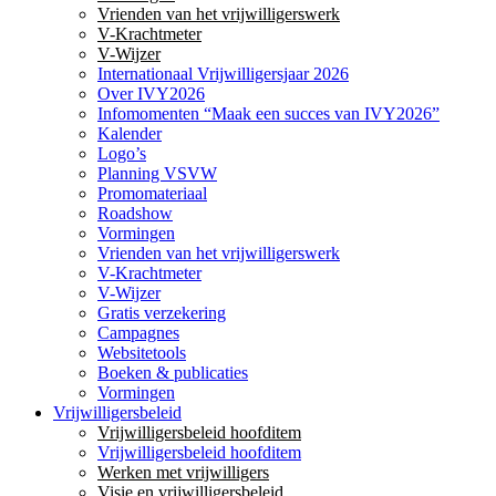
Vrienden van het vrijwilligerswerk
V-Krachtmeter
V-Wijzer
Internationaal Vrijwilligersjaar 2026
Over IVY2026
Infomomenten “Maak een succes van IVY2026”
Kalender
Logo’s
Planning VSVW
Promomateriaal
Roadshow
Vormingen
Vrienden van het vrijwilligerswerk
V-Krachtmeter
V-Wijzer
Gratis verzekering
Campagnes
Websitetools
Boeken & publicaties
Vormingen
Vrijwilligersbeleid
Vrijwilligersbeleid hoofditem
Vrijwilligersbeleid hoofditem
Werken met vrijwilligers
Visie en vrijwilligersbeleid