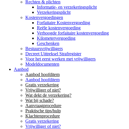
Rechten & plichten
Informatie- en verzekeringsplicht
Verzekeringsplicht
Kostenvergoedingen
Forfaitaire Kostenvergoeding
Reële kostenvergoeding
Verhoogde forfaitaire kostenvergoeding
Kilometervergoeding
Geschenken
Bestuursvrijwilligers
Decreet Uittreksel Strafregister
Voor het eerst werken met vrijwilligers
Modeldocumenten
Aanbod
Aanbod hoofditem
Aanbod hoofditem
Gratis verzekering
Vrijwilliger of niet?
Wat dekt de verzekering?
Wat bij schade?
Aanvraagprocedure
Praktische tips/hulp
Klachtenprocedure
Gratis verzekering
Vrijwilliger of niet?