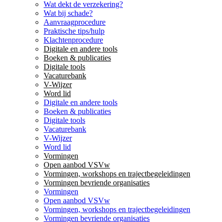
Wat dekt de verzekering?
Wat bij schade?
Aanvraagprocedure
Praktische tips/hulp
Klachtenprocedure
Digitale en andere tools
Boeken & publicaties
Digitale tools
Vacaturebank
V-Wijzer
Word lid
Digitale en andere tools
Boeken & publicaties
Digitale tools
Vacaturebank
V-Wijzer
Word lid
Vormingen
Open aanbod VSVw
Vormingen, workshops en trajectbegeleidingen
Vormingen bevriende organisaties
Vormingen
Open aanbod VSVw
Vormingen, workshops en trajectbegeleidingen
Vormingen bevriende organisaties