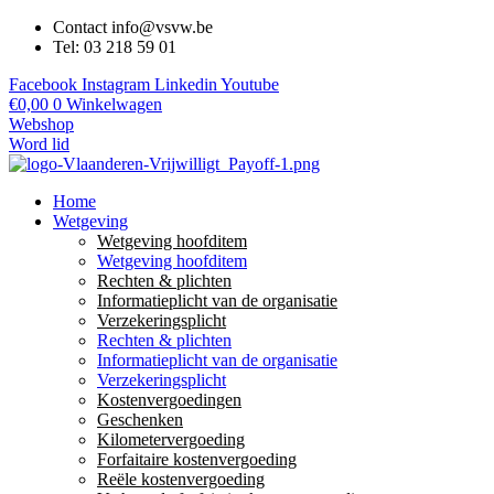
Contact info@vsvw.be
Tel: 03 218 59 01
Facebook
Instagram
Linkedin
Youtube
€
0,00
0
Winkelwagen
Webshop
Word lid
Home
Wetgeving
Wetgeving hoofditem
Wetgeving hoofditem
Rechten & plichten
Informatieplicht van de organisatie
Verzekeringsplicht
Rechten & plichten
Informatieplicht van de organisatie
Verzekeringsplicht
Kostenvergoedingen
Geschenken
Kilometervergoeding
Forfaitaire kostenvergoeding
Reële kostenvergoeding