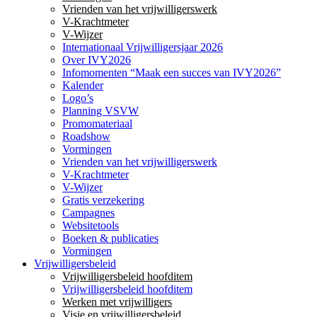
Vrienden van het vrijwilligerswerk
V-Krachtmeter
V-Wijzer
Internationaal Vrijwilligersjaar 2026
Over IVY2026
Infomomenten “Maak een succes van IVY2026”
Kalender
Logo’s
Planning VSVW
Promomateriaal
Roadshow
Vormingen
Vrienden van het vrijwilligerswerk
V-Krachtmeter
V-Wijzer
Gratis verzekering
Campagnes
Websitetools
Boeken & publicaties
Vormingen
Vrijwilligersbeleid
Vrijwilligersbeleid hoofditem
Vrijwilligersbeleid hoofditem
Werken met vrijwilligers
Visie en vrijwilligersbeleid