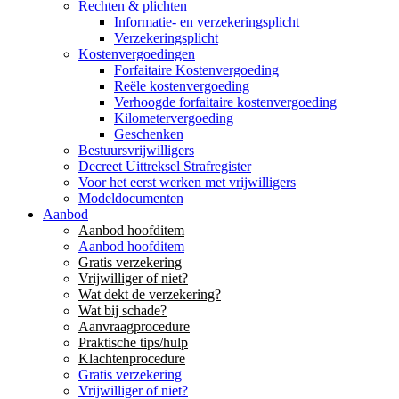
Rechten & plichten
Informatie- en verzekeringsplicht
Verzekeringsplicht
Kostenvergoedingen
Forfaitaire Kostenvergoeding
Reële kostenvergoeding
Verhoogde forfaitaire kostenvergoeding
Kilometervergoeding
Geschenken
Bestuursvrijwilligers
Decreet Uittreksel Strafregister
Voor het eerst werken met vrijwilligers
Modeldocumenten
Aanbod
Aanbod hoofditem
Aanbod hoofditem
Gratis verzekering
Vrijwilliger of niet?
Wat dekt de verzekering?
Wat bij schade?
Aanvraagprocedure
Praktische tips/hulp
Klachtenprocedure
Gratis verzekering
Vrijwilliger of niet?