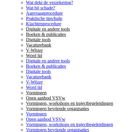
Wat dekt de verzekering?
Wat bij schade?
Aanvraagprocedure
Praktische tips/hulp
Klachtenprocedure
Digitale en andere tools
Boeken & publicaties
Digitale tools
Vacaturebank
V-Wijzer
Word lid
Digitale en andere tools
Boeken & publicaties
Digitale tools
Vacaturebank
V-Wijzer
Word lid
Vormingen
Open aanbod VSVw
Vormingen, workshops en trajectbegeleidingen
Vormingen bevriende organisaties
Vormingen
Open aanbod VSVw
Vormingen, workshops en trajectbegeleidingen
Vormingen bevriende organisaties