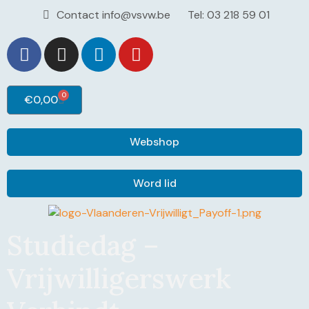
Contact info@vsvw.be
Tel: 03 218 59 01
0
€
0,00
Webshop
Word lid
Studiedag –
Vrijwilligerswerk