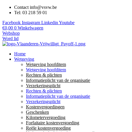
Contact info@vsvw.be
Tel: 03 218 59 01
Facebook
Instagram
Linkedin
Youtube
€
0,00
0
Winkelwagen
Webshop
Word lid
Home
Wetgeving
Wetgeving hoofditem
Wetgeving hoofditem
Rechten & plichten
Informatieplicht van de organisatie
Verzekeringsplicht
Rechten & plichten
Informatieplicht van de organisatie
Verzekeringsplicht
Kostenvergoedingen
Geschenken
Kilometervergoeding
Forfaitaire kostenvergoeding
Reële kostenvergoeding