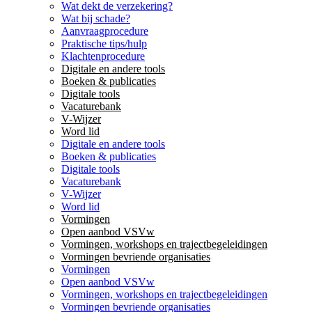
Wat dekt de verzekering?
Wat bij schade?
Aanvraagprocedure
Praktische tips/hulp
Klachtenprocedure
Digitale en andere tools
Boeken & publicaties
Digitale tools
Vacaturebank
V-Wijzer
Word lid
Digitale en andere tools
Boeken & publicaties
Digitale tools
Vacaturebank
V-Wijzer
Word lid
Vormingen
Open aanbod VSVw
Vormingen, workshops en trajectbegeleidingen
Vormingen bevriende organisaties
Vormingen
Open aanbod VSVw
Vormingen, workshops en trajectbegeleidingen
Vormingen bevriende organisaties