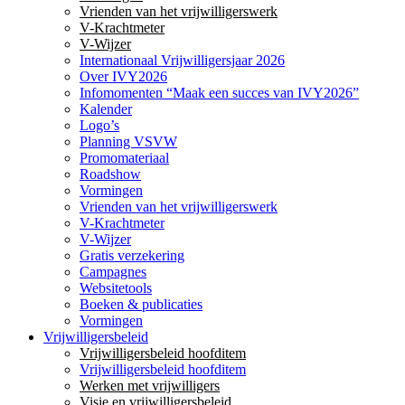
Vrienden van het vrijwilligerswerk
V-Krachtmeter
V-Wijzer
Internationaal Vrijwilligersjaar 2026
Over IVY2026
Infomomenten “Maak een succes van IVY2026”
Kalender
Logo’s
Planning VSVW
Promomateriaal
Roadshow
Vormingen
Vrienden van het vrijwilligerswerk
V-Krachtmeter
V-Wijzer
Gratis verzekering
Campagnes
Websitetools
Boeken & publicaties
Vormingen
Vrijwilligersbeleid
Vrijwilligersbeleid hoofditem
Vrijwilligersbeleid hoofditem
Werken met vrijwilligers
Visie en vrijwilligersbeleid