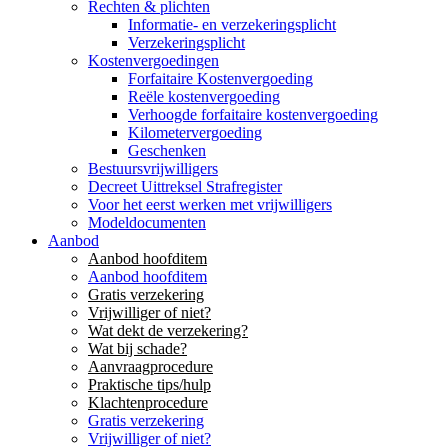
Rechten & plichten
Informatie- en verzekeringsplicht
Verzekeringsplicht
Kostenvergoedingen
Forfaitaire Kostenvergoeding
Reële kostenvergoeding
Verhoogde forfaitaire kostenvergoeding
Kilometervergoeding
Geschenken
Bestuursvrijwilligers
Decreet Uittreksel Strafregister
Voor het eerst werken met vrijwilligers
Modeldocumenten
Aanbod
Aanbod hoofditem
Aanbod hoofditem
Gratis verzekering
Vrijwilliger of niet?
Wat dekt de verzekering?
Wat bij schade?
Aanvraagprocedure
Praktische tips/hulp
Klachtenprocedure
Gratis verzekering
Vrijwilliger of niet?