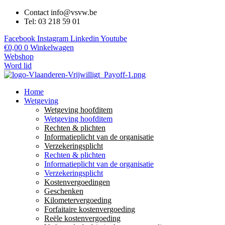
Contact info@vsvw.be
Tel: 03 218 59 01
Facebook
Instagram
Linkedin
Youtube
€
0,00
0
Winkelwagen
Webshop
Word lid
Home
Wetgeving
Wetgeving hoofditem
Wetgeving hoofditem
Rechten & plichten
Informatieplicht van de organisatie
Verzekeringsplicht
Rechten & plichten
Informatieplicht van de organisatie
Verzekeringsplicht
Kostenvergoedingen
Geschenken
Kilometervergoeding
Forfaitaire kostenvergoeding
Reële kostenvergoeding