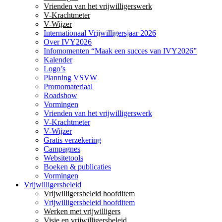
Vrienden van het vrijwilligerswerk
V-Krachtmeter
V-Wijzer
Internationaal Vrijwilligersjaar 2026
Over IVY2026
Infomomenten “Maak een succes van IVY2026”
Kalender
Logo’s
Planning VSVW
Promomateriaal
Roadshow
Vormingen
Vrienden van het vrijwilligerswerk
V-Krachtmeter
V-Wijzer
Gratis verzekering
Campagnes
Websitetools
Boeken & publicaties
Vormingen
Vrijwilligersbeleid
Vrijwilligersbeleid hoofditem
Vrijwilligersbeleid hoofditem
Werken met vrijwilligers
Visie en vrijwilligersbeleid