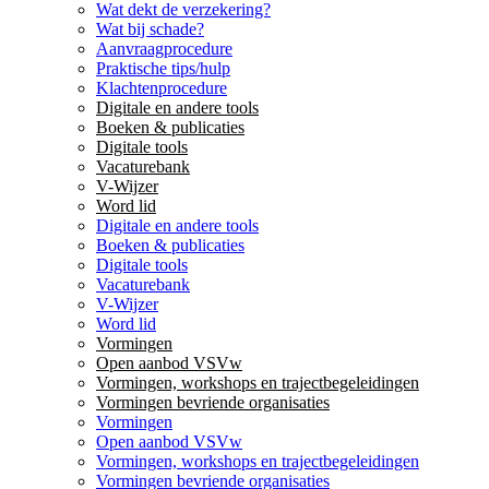
Wat dekt de verzekering?
Wat bij schade?
Aanvraagprocedure
Praktische tips/hulp
Klachtenprocedure
Digitale en andere tools
Boeken & publicaties
Digitale tools
Vacaturebank
V-Wijzer
Word lid
Digitale en andere tools
Boeken & publicaties
Digitale tools
Vacaturebank
V-Wijzer
Word lid
Vormingen
Open aanbod VSVw
Vormingen, workshops en trajectbegeleidingen
Vormingen bevriende organisaties
Vormingen
Open aanbod VSVw
Vormingen, workshops en trajectbegeleidingen
Vormingen bevriende organisaties