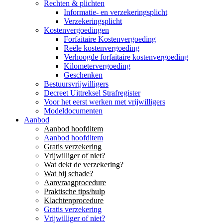
Rechten & plichten
Informatie- en verzekeringsplicht
Verzekeringsplicht
Kostenvergoedingen
Forfaitaire Kostenvergoeding
Reële kostenvergoeding
Verhoogde forfaitaire kostenvergoeding
Kilometervergoeding
Geschenken
Bestuursvrijwilligers
Decreet Uittreksel Strafregister
Voor het eerst werken met vrijwilligers
Modeldocumenten
Aanbod
Aanbod hoofditem
Aanbod hoofditem
Gratis verzekering
Vrijwilliger of niet?
Wat dekt de verzekering?
Wat bij schade?
Aanvraagprocedure
Praktische tips/hulp
Klachtenprocedure
Gratis verzekering
Vrijwilliger of niet?