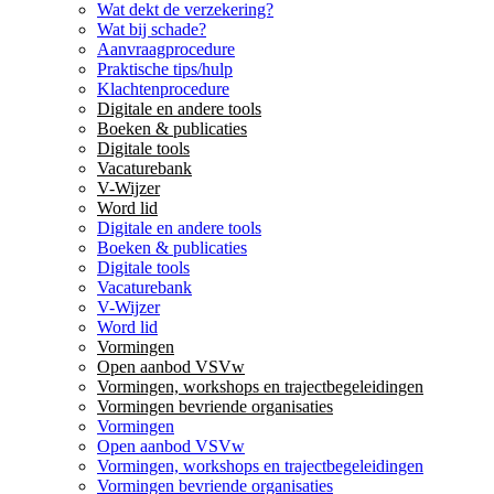
Wat dekt de verzekering?
Wat bij schade?
Aanvraagprocedure
Praktische tips/hulp
Klachtenprocedure
Digitale en andere tools
Boeken & publicaties
Digitale tools
Vacaturebank
V-Wijzer
Word lid
Digitale en andere tools
Boeken & publicaties
Digitale tools
Vacaturebank
V-Wijzer
Word lid
Vormingen
Open aanbod VSVw
Vormingen, workshops en trajectbegeleidingen
Vormingen bevriende organisaties
Vormingen
Open aanbod VSVw
Vormingen, workshops en trajectbegeleidingen
Vormingen bevriende organisaties