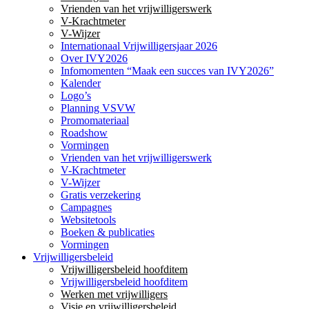
Vrienden van het vrijwilligerswerk
V-Krachtmeter
V-Wijzer
Internationaal Vrijwilligersjaar 2026
Over IVY2026
Infomomenten “Maak een succes van IVY2026”
Kalender
Logo’s
Planning VSVW
Promomateriaal
Roadshow
Vormingen
Vrienden van het vrijwilligerswerk
V-Krachtmeter
V-Wijzer
Gratis verzekering
Campagnes
Websitetools
Boeken & publicaties
Vormingen
Vrijwilligersbeleid
Vrijwilligersbeleid hoofditem
Vrijwilligersbeleid hoofditem
Werken met vrijwilligers
Visie en vrijwilligersbeleid