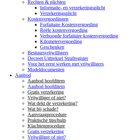
Rechten & plichten
Informatie- en verzekeringsplicht
Verzekeringsplicht
Kostenvergoedingen
Forfaitaire Kostenvergoeding
Reële kostenvergoeding
Verhoogde forfaitaire kostenvergoeding
Kilometervergoeding
Geschenken
Bestuursvrijwilligers
Decreet Uittreksel Strafregister
Voor het eerst werken met vrijwilligers
Modeldocumenten
Aanbod
Aanbod hoofditem
Aanbod hoofditem
Gratis verzekering
Vrijwilliger of niet?
Wat dekt de verzekering?
Wat bij schade?
Aanvraagprocedure
Praktische tips/hulp
Klachtenprocedure
Gratis verzekering
Vrijwilliger of niet?