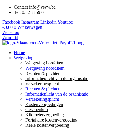
Contact info@vsvw.be
Tel: 03 218 59 01
Facebook
Instagram
Linkedin
Youtube
€
0,00
0
Winkelwagen
Webshop
Word lid
Home
Wetgeving
Wetgeving hoofditem
Wetgeving hoofditem
Rechten & plichten
Informatieplicht van de organisatie
Verzekeringsplicht
Rechten & plichten
Informatieplicht van de organisatie
Verzekeringsplicht
Kostenvergoedingen
Geschenken
Kilometervergoeding
Forfaitaire kostenvergoeding
Reële kostenvergoeding