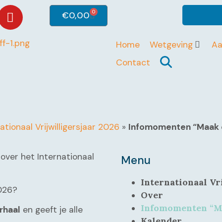
0
€
0,00
Home
Wetgeving
A
Contact
ationaal Vrijwilligersjaar 2026
»
Infomomenten “Maak 
 over het Internationaal
Menu
Internationaal Vr
026?
Over
Infomomenten “Ma
rhaal
en geeft je alle
Kalender