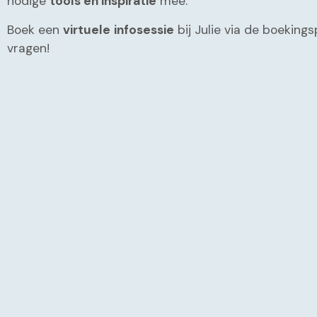
nodige
tools en inspiratie
mee.
Boek een
virtuele
infosessie
bij Julie via de boekings
vragen!