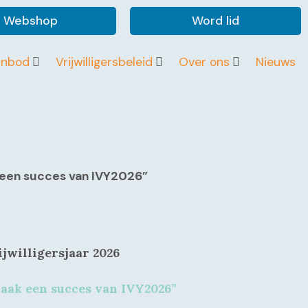
Webshop
Word lid
anbod
Vrijwilligersbeleid
Over ons
Nieuws
een succes van IVY2026”
ijwilligersjaar 2026
ak een succes van IVY2026”