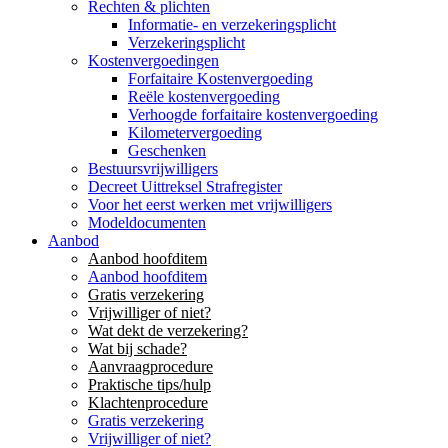
Rechten & plichten
Informatie- en verzekeringsplicht
Verzekeringsplicht
Kostenvergoedingen
Forfaitaire Kostenvergoeding
Reële kostenvergoeding
Verhoogde forfaitaire kostenvergoeding
Kilometervergoeding
Geschenken
Bestuursvrijwilligers
Decreet Uittreksel Strafregister
Voor het eerst werken met vrijwilligers
Modeldocumenten
Aanbod
Aanbod hoofditem
Aanbod hoofditem
Gratis verzekering
Vrijwilliger of niet?
Wat dekt de verzekering?
Wat bij schade?
Aanvraagprocedure
Praktische tips/hulp
Klachtenprocedure
Gratis verzekering
Vrijwilliger of niet?