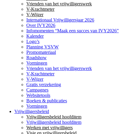
Vrienden van het vrijwilligerswerk
V-Krachtmeter
V-Wijzer
Internationaal Vrijwilligersjaar 2026
Over IVY2026
Infomomenten “Maak een succes van IVY2026”
Kalender
Logo’s
Planning VSVW
Promomateriaal
Roadshow
Vormingen
Vrienden van het vrijwilligerswerk
V-Krachtmeter
V-Wijzer
Gratis verzekering
Campagnes
Websitetools
Boeken & publicaties
Vormingen
Vrijwilligersbeleid
Vrijwilligersbeleid hoofditem
Vrijwilligersbeleid hoofditem
Werken met vrijwilligers
Visie en vrijwilligersbeleid