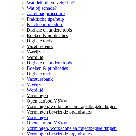
Wat dekt de verzekering?
Wat bij schade?
Aanvraagprocedure
Praktische tips/hulp
Klachtenprocedure
Digitale en andere tools
Boeken & publicaties
Digitale tools
Vacaturebank
V-Wijzer
Word lid
Digitale en andere tools
Boeken & publicaties
Digitale tools
Vacaturebank
V-Wijzer
Word lid
Vormingen
Open aanbod VSVw
Vormingen, workshops en trajectbegeleidingen
Vormingen bevriende organisaties
Vormingen
Open aanbod VSVw
Vormingen, workshops en trajectbegeleidingen
Vormingen bevriende organisaties