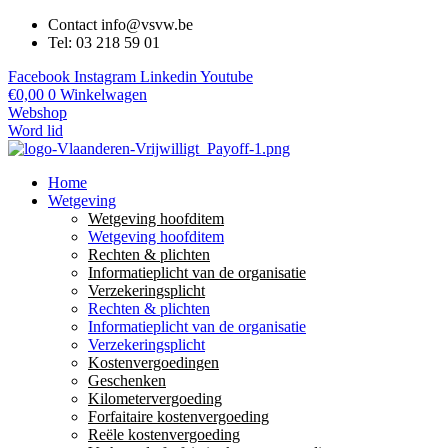
Contact info@vsvw.be
Tel: 03 218 59 01
Facebook
Instagram
Linkedin
Youtube
€
0,00
0
Winkelwagen
Webshop
Word lid
Home
Wetgeving
Wetgeving hoofditem
Wetgeving hoofditem
Rechten & plichten
Informatieplicht van de organisatie
Verzekeringsplicht
Rechten & plichten
Informatieplicht van de organisatie
Verzekeringsplicht
Kostenvergoedingen
Geschenken
Kilometervergoeding
Forfaitaire kostenvergoeding
Reële kostenvergoeding