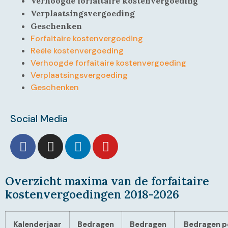
Verhoogde forfaitaire kostenvergoeding
Verplaatsingsvergoeding
Geschenken
Forfaitaire kostenvergoeding
Reële kostenvergoeding
Verhoogde forfaitaire kostenvergoeding
Verplaatsingsvergoeding
Geschenken
Social Media
Overzicht maxima van de forfaitaire
kostenvergoedingen 2018-2026
Kalenderjaar
Bedragen
Bedragen
Bedragen pe