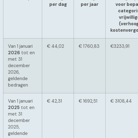
per dag
per jaar
voor bepa
categori
vrijwilli
(verhoo
kostenvergo
Van 1 januari
€ 44,02
€ 1760,83
€3233,91
2026
tot en
met 31
december
2026,
geldende
bedragen
Van 1 januari
€ 42,31
€ 1692,51
€ 3108,44
2025
tot en
met 31
december
2025,
geldende