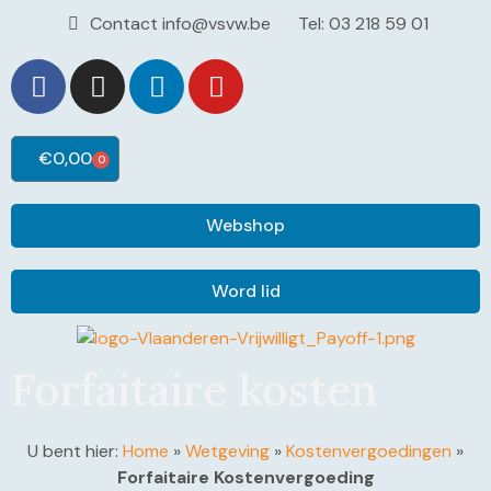
Contact info@vsvw.be
Tel: 03 218 59 01
€
0,00
0
Webshop
Word lid
Forfaitaire kosten
U bent hier:
Home
»
Wetgeving
»
Kostenvergoedingen
»
Forfaitaire Kostenvergoeding