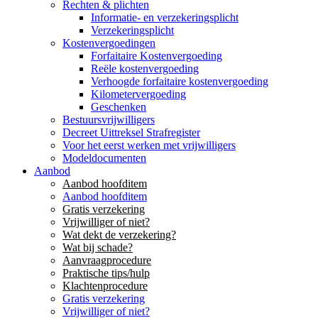
Rechten & plichten
Informatie- en verzekeringsplicht
Verzekeringsplicht
Kostenvergoedingen
Forfaitaire Kostenvergoeding
Reële kostenvergoeding
Verhoogde forfaitaire kostenvergoeding
Kilometervergoeding
Geschenken
Bestuursvrijwilligers
Decreet Uittreksel Strafregister
Voor het eerst werken met vrijwilligers
Modeldocumenten
Aanbod
Aanbod hoofditem
Aanbod hoofditem
Gratis verzekering
Vrijwilliger of niet?
Wat dekt de verzekering?
Wat bij schade?
Aanvraagprocedure
Praktische tips/hulp
Klachtenprocedure
Gratis verzekering
Vrijwilliger of niet?