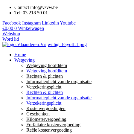
Contact info@vsvw.be
Tel: 03 218 59 01
Facebook
Instagram
Linkedin
Youtube
€
0,00
0
Winkelwagen
Webshop
Word lid
Home
Wetgeving
Wetgeving hoofditem
Wetgeving hoofditem
Rechten & plichten
Informatieplicht van de organisatie
Verzekeringsplicht
Rechten & plichten
Informatieplicht van de organisatie
Verzekeringsplicht
Kostenvergoedingen
Geschenken
Kilometervergoeding
Forfaitaire kostenvergoeding
Reële kostenvergoeding