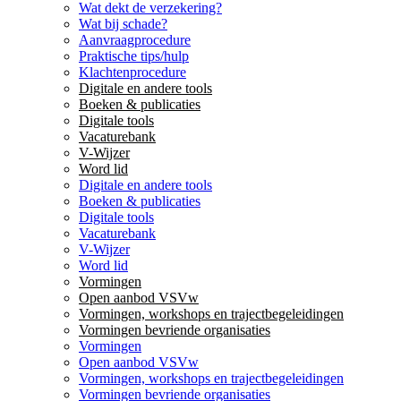
Wat dekt de verzekering?
Wat bij schade?
Aanvraagprocedure
Praktische tips/hulp
Klachtenprocedure
Digitale en andere tools
Boeken & publicaties
Digitale tools
Vacaturebank
V-Wijzer
Word lid
Digitale en andere tools
Boeken & publicaties
Digitale tools
Vacaturebank
V-Wijzer
Word lid
Vormingen
Open aanbod VSVw
Vormingen, workshops en trajectbegeleidingen
Vormingen bevriende organisaties
Vormingen
Open aanbod VSVw
Vormingen, workshops en trajectbegeleidingen
Vormingen bevriende organisaties