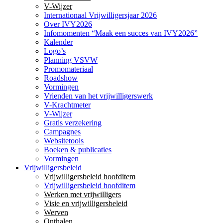
V-Wijzer
Internationaal Vrijwilligersjaar 2026
Over IVY2026
Infomomenten “Maak een succes van IVY2026”
Kalender
Logo’s
Planning VSVW
Promomateriaal
Roadshow
Vormingen
Vrienden van het vrijwilligerswerk
V-Krachtmeter
V-Wijzer
Gratis verzekering
Campagnes
Websitetools
Boeken & publicaties
Vormingen
Vrijwilligersbeleid
Vrijwilligersbeleid hoofditem
Vrijwilligersbeleid hoofditem
Werken met vrijwilligers
Visie en vrijwilligersbeleid
Werven
Onthalen