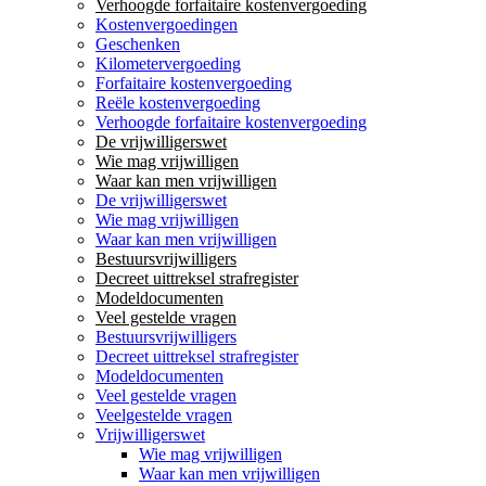
Verhoogde forfaitaire kostenvergoeding
Kostenvergoedingen
Geschenken
Kilometervergoeding
Forfaitaire kostenvergoeding
Reële kostenvergoeding
Verhoogde forfaitaire kostenvergoeding
De vrijwilligerswet
Wie mag vrijwilligen
Waar kan men vrijwilligen
De vrijwilligerswet
Wie mag vrijwilligen
Waar kan men vrijwilligen
Bestuursvrijwilligers
Decreet uittreksel strafregister
Modeldocumenten
Veel gestelde vragen
Bestuursvrijwilligers
Decreet uittreksel strafregister
Modeldocumenten
Veel gestelde vragen
Veelgestelde vragen
Vrijwilligerswet
Wie mag vrijwilligen
Waar kan men vrijwilligen