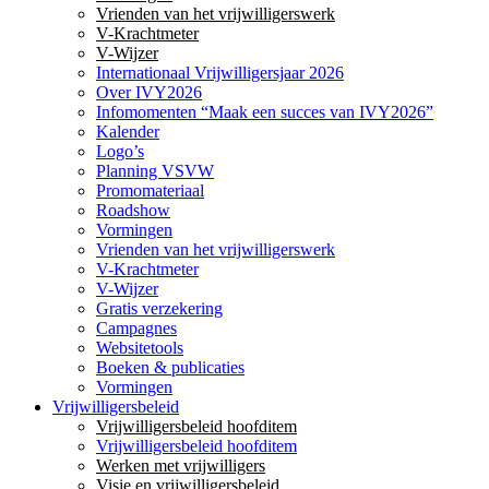
Vrienden van het vrijwilligerswerk
V-Krachtmeter
V-Wijzer
Internationaal Vrijwilligersjaar 2026
Over IVY2026
Infomomenten “Maak een succes van IVY2026”
Kalender
Logo’s
Planning VSVW
Promomateriaal
Roadshow
Vormingen
Vrienden van het vrijwilligerswerk
V-Krachtmeter
V-Wijzer
Gratis verzekering
Campagnes
Websitetools
Boeken & publicaties
Vormingen
Vrijwilligersbeleid
Vrijwilligersbeleid hoofditem
Vrijwilligersbeleid hoofditem
Werken met vrijwilligers
Visie en vrijwilligersbeleid