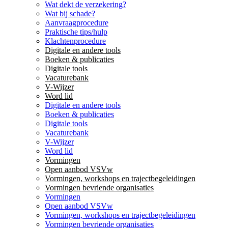
Wat dekt de verzekering?
Wat bij schade?
Aanvraagprocedure
Praktische tips/hulp
Klachtenprocedure
Digitale en andere tools
Boeken & publicaties
Digitale tools
Vacaturebank
V-Wijzer
Word lid
Digitale en andere tools
Boeken & publicaties
Digitale tools
Vacaturebank
V-Wijzer
Word lid
Vormingen
Open aanbod VSVw
Vormingen, workshops en trajectbegeleidingen
Vormingen bevriende organisaties
Vormingen
Open aanbod VSVw
Vormingen, workshops en trajectbegeleidingen
Vormingen bevriende organisaties