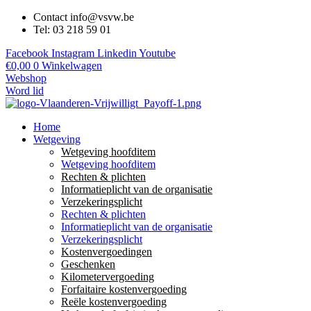
Contact info@vsvw.be
Tel: 03 218 59 01
Facebook
Instagram
Linkedin
Youtube
€
0,00
0
Winkelwagen
Webshop
Word lid
Home
Wetgeving
Wetgeving hoofditem
Wetgeving hoofditem
Rechten & plichten
Informatieplicht van de organisatie
Verzekeringsplicht
Rechten & plichten
Informatieplicht van de organisatie
Verzekeringsplicht
Kostenvergoedingen
Geschenken
Kilometervergoeding
Forfaitaire kostenvergoeding
Reële kostenvergoeding