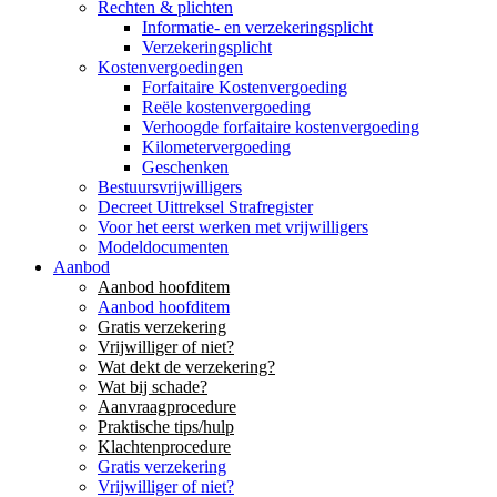
Rechten & plichten
Informatie- en verzekeringsplicht
Verzekeringsplicht
Kostenvergoedingen
Forfaitaire Kostenvergoeding
Reële kostenvergoeding
Verhoogde forfaitaire kostenvergoeding
Kilometervergoeding
Geschenken
Bestuursvrijwilligers
Decreet Uittreksel Strafregister
Voor het eerst werken met vrijwilligers
Modeldocumenten
Aanbod
Aanbod hoofditem
Aanbod hoofditem
Gratis verzekering
Vrijwilliger of niet?
Wat dekt de verzekering?
Wat bij schade?
Aanvraagprocedure
Praktische tips/hulp
Klachtenprocedure
Gratis verzekering
Vrijwilliger of niet?