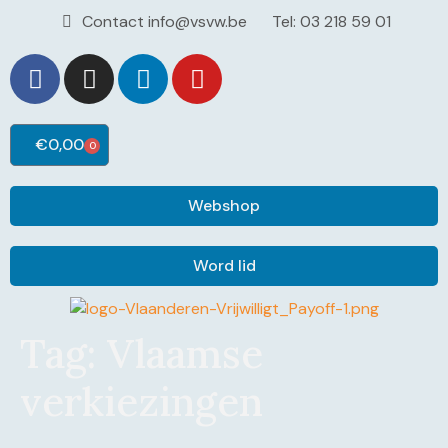
Contact info@vsvw.be
Tel: 03 218 59 01
€
0,00
0
Webshop
Word lid
Tag:
Vlaamse
verkiezingen