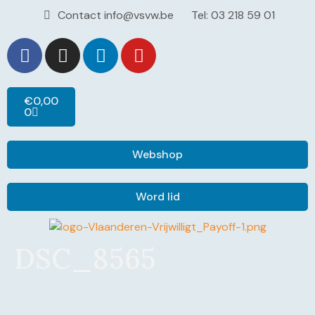
Contact info@vsvw.be
Tel: 03 218 59 01
€
0,00
0
Webshop
Word lid
DSC_8565