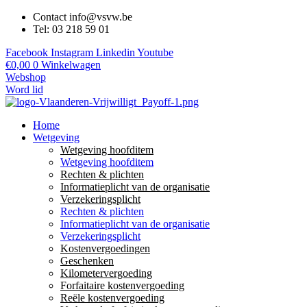
Contact info@vsvw.be
Tel: 03 218 59 01
Facebook
Instagram
Linkedin
Youtube
€
0,00
0
Winkelwagen
Webshop
Word lid
Home
Wetgeving
Wetgeving hoofditem
Wetgeving hoofditem
Rechten & plichten
Informatieplicht van de organisatie
Verzekeringsplicht
Rechten & plichten
Informatieplicht van de organisatie
Verzekeringsplicht
Kostenvergoedingen
Geschenken
Kilometervergoeding
Forfaitaire kostenvergoeding
Reële kostenvergoeding