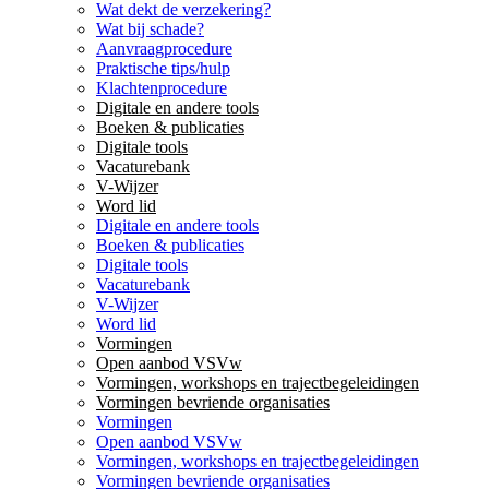
Wat dekt de verzekering?
Wat bij schade?
Aanvraagprocedure
Praktische tips/hulp
Klachtenprocedure
Digitale en andere tools
Boeken & publicaties
Digitale tools
Vacaturebank
V-Wijzer
Word lid
Digitale en andere tools
Boeken & publicaties
Digitale tools
Vacaturebank
V-Wijzer
Word lid
Vormingen
Open aanbod VSVw
Vormingen, workshops en trajectbegeleidingen
Vormingen bevriende organisaties
Vormingen
Open aanbod VSVw
Vormingen, workshops en trajectbegeleidingen
Vormingen bevriende organisaties