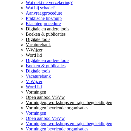
Wat dekt de verzekering?
Wat bij schade?
Aanvraagprocedure
Praktische tips/hulp
Klachtenprocedure
Digitale en andere tools
Boeken & publicaties
Digitale tools
Vacaturebank
V-Wijzer
Word lid
Digitale en andere tools
Boeken & publicaties
Digitale tools
Vacaturebank
V-Wijzer
Word lid
Vormingen
Open aanbod VSVw
Vormingen, workshops en trajectbegeleidingen
Vormingen bevriende organisaties
Vormingen
Open aanbod VSVw
Vormingen, workshops en trajectbegeleidingen
Vormingen bevriende organisaties