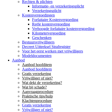
Rechten & plichten
Informatie- en verzekeringsplicht
Verzekeringsplicht
Kostenvergoedingen
Forfaitaire Kostenvergoeding
Reële kostenvergoeding
Verhoogde forfaitaire kostenvergoeding
Kilometervergoeding
Geschenken
Bestuursvrijwilligers
Decreet Uittreksel Strafregister
Voor het eerst werken met vrijwilligers
Modeldocumenten
Aanbod
Aanbod hoofditem
Aanbod hoofditem
Gratis verzekering
Vrijwilliger of niet?
Wat dekt de verzekering?
Wat bij schade?
Aanvraagprocedure
Praktische tips/hulp
Klachtenprocedure
Gratis verzekering
Vrijwilliger of niet?