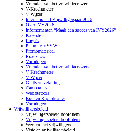
Vrienden van het vrijwilligerswerk
V-Krachtmeter
V-Wijzer
Internationaal Vrijwilligersjaar 2026
Over IVY2026
Infomomenten “Maak een succes van IVY2026”
Kalender
Logo’s
Planning VSVW
Promomateriaal
Roadshow
Vormingen
Vrienden van het vrijwilligerswerk
V-Krachtmeter
V-Wijzer
Gratis verzekering
Campagnes
Websitetools
Boeken & publicaties
Vormingen
Vrijwilligersbeleid
Vrijwilligersbeleid hoofditem
Vrijwilligersbeleid hoofditem
Werken met vrijwilligers
Visie en vrijwilligersbeleid