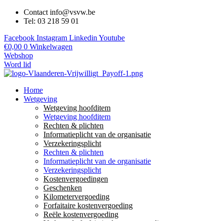
Contact info@vsvw.be
Tel: 03 218 59 01
Facebook
Instagram
Linkedin
Youtube
€
0,00
0
Winkelwagen
Webshop
Word lid
Home
Wetgeving
Wetgeving hoofditem
Wetgeving hoofditem
Rechten & plichten
Informatieplicht van de organisatie
Verzekeringsplicht
Rechten & plichten
Informatieplicht van de organisatie
Verzekeringsplicht
Kostenvergoedingen
Geschenken
Kilometervergoeding
Forfaitaire kostenvergoeding
Reële kostenvergoeding