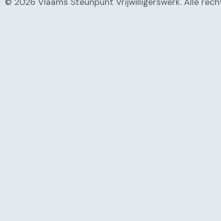
© 2026 Vlaams Steunpunt Vrijwilligerswerk. Alle re