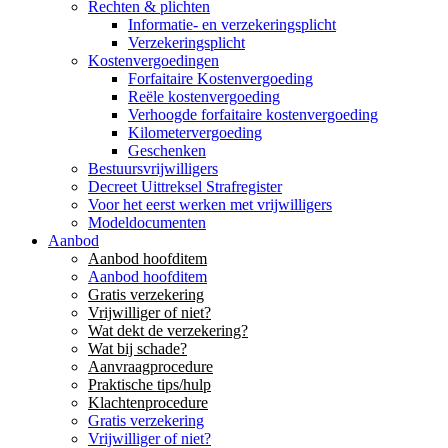
Rechten & plichten
Informatie- en verzekeringsplicht
Verzekeringsplicht
Kostenvergoedingen
Forfaitaire Kostenvergoeding
Reële kostenvergoeding
Verhoogde forfaitaire kostenvergoeding
Kilometervergoeding
Geschenken
Bestuursvrijwilligers
Decreet Uittreksel Strafregister
Voor het eerst werken met vrijwilligers
Modeldocumenten
Aanbod
Aanbod hoofditem
Aanbod hoofditem
Gratis verzekering
Vrijwilliger of niet?
Wat dekt de verzekering?
Wat bij schade?
Aanvraagprocedure
Praktische tips/hulp
Klachtenprocedure
Gratis verzekering
Vrijwilliger of niet?