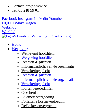
Contact info@vsvw.be
Tel: 03 218 59 01
Facebook
Instagram
Linkedin
Youtube
€
0,00
0
Winkelwagen
Webshop
Word lid
Home
Wetgeving
Wetgeving hoofditem
Wetgeving hoofditem
Rechten & plichten
Informatieplicht van de organisatie
Verzekeringsplicht
Rechten & plichten
Informatieplicht van de organisatie
Verzekeringsplicht
Kostenvergoedingen
Geschenken
Kilometervergoeding
Forfaitaire kostenvergoeding
Reële kostenvergoeding