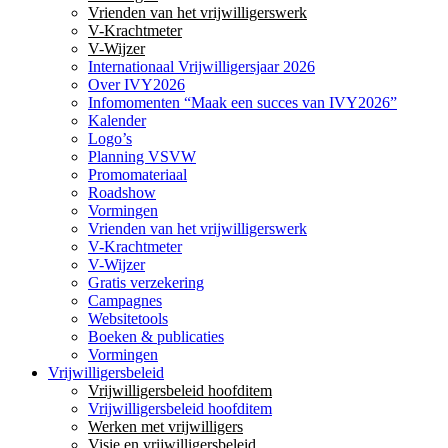
Vrienden van het vrijwilligerswerk
V-Krachtmeter
V-Wijzer
Internationaal Vrijwilligersjaar 2026
Over IVY2026
Infomomenten “Maak een succes van IVY2026”
Kalender
Logo’s
Planning VSVW
Promomateriaal
Roadshow
Vormingen
Vrienden van het vrijwilligerswerk
V-Krachtmeter
V-Wijzer
Gratis verzekering
Campagnes
Websitetools
Boeken & publicaties
Vormingen
Vrijwilligersbeleid
Vrijwilligersbeleid hoofditem
Vrijwilligersbeleid hoofditem
Werken met vrijwilligers
Visie en vrijwilligersbeleid