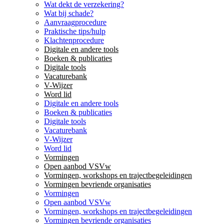
Wat dekt de verzekering?
Wat bij schade?
Aanvraagprocedure
Praktische tips/hulp
Klachtenprocedure
Digitale en andere tools
Boeken & publicaties
Digitale tools
Vacaturebank
V-Wijzer
Word lid
Digitale en andere tools
Boeken & publicaties
Digitale tools
Vacaturebank
V-Wijzer
Word lid
Vormingen
Open aanbod VSVw
Vormingen, workshops en trajectbegeleidingen
Vormingen bevriende organisaties
Vormingen
Open aanbod VSVw
Vormingen, workshops en trajectbegeleidingen
Vormingen bevriende organisaties