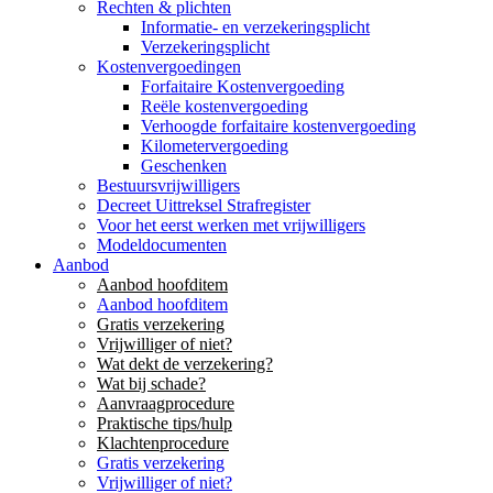
Rechten & plichten
Informatie- en verzekeringsplicht
Verzekeringsplicht
Kostenvergoedingen
Forfaitaire Kostenvergoeding
Reële kostenvergoeding
Verhoogde forfaitaire kostenvergoeding
Kilometervergoeding
Geschenken
Bestuursvrijwilligers
Decreet Uittreksel Strafregister
Voor het eerst werken met vrijwilligers
Modeldocumenten
Aanbod
Aanbod hoofditem
Aanbod hoofditem
Gratis verzekering
Vrijwilliger of niet?
Wat dekt de verzekering?
Wat bij schade?
Aanvraagprocedure
Praktische tips/hulp
Klachtenprocedure
Gratis verzekering
Vrijwilliger of niet?