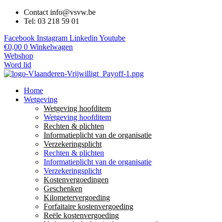
Contact info@vsvw.be
Tel: 03 218 59 01
Facebook
Instagram
Linkedin
Youtube
€
0,00
0
Winkelwagen
Webshop
Word lid
Home
Wetgeving
Wetgeving hoofditem
Wetgeving hoofditem
Rechten & plichten
Informatieplicht van de organisatie
Verzekeringsplicht
Rechten & plichten
Informatieplicht van de organisatie
Verzekeringsplicht
Kostenvergoedingen
Geschenken
Kilometervergoeding
Forfaitaire kostenvergoeding
Reële kostenvergoeding