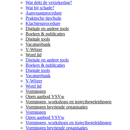
Wat dekt de verzekering?
Wat bij schade?
Aanvraagprocedure
Praktische tips/hulp
Klachtenprocedure
Digitale en andere tools
Boeken & publicaties
Digitale tools
Vacaturebank
V-Wijzer
Word lid
Digitale en andere tools
Boeken & publicaties
Digitale tools
Vacaturebank
V-Wijzer
Word lid
Vormingen
Open aanbod VSVw
Vormingen, workshops en trajectbegeleidingen
Vormingen bevriende organisaties
Vormingen
Open aanbod VSVw
Vormingen, workshops en trajectbegeleidingen
Vormingen bevriende organisaties