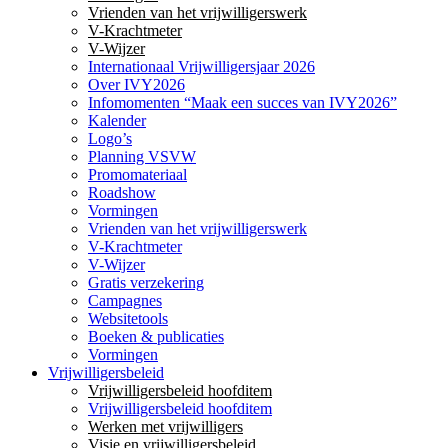
Vrienden van het vrijwilligerswerk
V-Krachtmeter
V-Wijzer
Internationaal Vrijwilligersjaar 2026
Over IVY2026
Infomomenten “Maak een succes van IVY2026”
Kalender
Logo’s
Planning VSVW
Promomateriaal
Roadshow
Vormingen
Vrienden van het vrijwilligerswerk
V-Krachtmeter
V-Wijzer
Gratis verzekering
Campagnes
Websitetools
Boeken & publicaties
Vormingen
Vrijwilligersbeleid
Vrijwilligersbeleid hoofditem
Vrijwilligersbeleid hoofditem
Werken met vrijwilligers
Visie en vrijwilligersbeleid