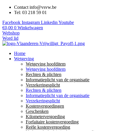
Contact info@vsvw.be
Tel: 03 218 59 01
Facebook
Instagram
Linkedin
Youtube
€
0,00
0
Winkelwagen
Webshop
Word lid
Home
Wetgeving
Wetgeving hoofditem
Wetgeving hoofditem
Rechten & plichten
Informatieplicht van de organisatie
Verzekeringsplicht
Rechten & plichten
Informatieplicht van de organisatie
Verzekeringsplicht
Kostenvergoedingen
Geschenken
Kilometervergoeding
Forfaitaire kostenvergoeding
Reële kostenvergoeding