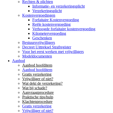
Rechten & plichten
Informatie- en verzekeringsplicht
Verzekeringsplicht
Kostenvergoedingen
Forfaitaire Kostenvergoeding
Reële kostenvergoeding
Verhoogde forfaitaire kostenvergoeding
Kilometervergoeding
Geschenken
Bestuursvrijwilligers
Decreet Uittreksel Strafregister
Voor het eerst werken met vrijwilligers
Modeldocumenten
Aanbod
Aanbod hoofditem
Aanbod hoofditem
Gratis verzekering
Vrijwilliger of niet?
Wat dekt de verzekering?
Wat bij schade?
Aanvraagprocedure
Praktische tips/hulp
Klachtenprocedure
Gratis verzekering
Vrijwilliger of niet?