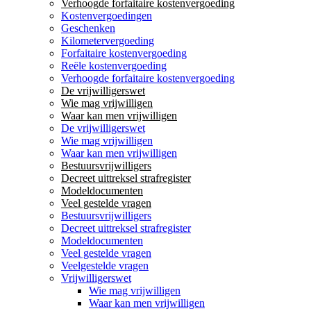
Verhoogde forfaitaire kostenvergoeding
Kostenvergoedingen
Geschenken
Kilometervergoeding
Forfaitaire kostenvergoeding
Reële kostenvergoeding
Verhoogde forfaitaire kostenvergoeding
De vrijwilligerswet
Wie mag vrijwilligen
Waar kan men vrijwilligen
De vrijwilligerswet
Wie mag vrijwilligen
Waar kan men vrijwilligen
Bestuursvrijwilligers
Decreet uittreksel strafregister
Modeldocumenten
Veel gestelde vragen
Bestuursvrijwilligers
Decreet uittreksel strafregister
Modeldocumenten
Veel gestelde vragen
Veelgestelde vragen
Vrijwilligerswet
Wie mag vrijwilligen
Waar kan men vrijwilligen