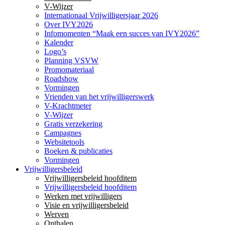
V-Wijzer
Internationaal Vrijwilligersjaar 2026
Over IVY2026
Infomomenten “Maak een succes van IVY2026”
Kalender
Logo’s
Planning VSVW
Promomateriaal
Roadshow
Vormingen
Vrienden van het vrijwilligerswerk
V-Krachtmeter
V-Wijzer
Gratis verzekering
Campagnes
Websitetools
Boeken & publicaties
Vormingen
Vrijwilligersbeleid
Vrijwilligersbeleid hoofditem
Vrijwilligersbeleid hoofditem
Werken met vrijwilligers
Visie en vrijwilligersbeleid
Werven
Onthalen