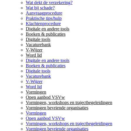
Wat dekt de verzekering?
Wat bij schade?
Aanvraagprocedure
Praktische tips/hulp
Klachtenprocedure
Digitale en andere tools
Boeken & publicaties
Digitale tools
Vacaturebank
V-Wijzer
Word lid
Digitale en andere tools
Boeken & publicaties
Digitale tools
Vacaturebank
V-Wijzer
Word lid
Vormingen
Open aanbod VSVw
Vormingen, workshops en trajectbegeleidingen
Vormingen bevriende organisaties
Vormingen
Open aanbod VSVw
Vormingen, workshops en trajectbegeleidingen
Vormingen bevriende organisaties