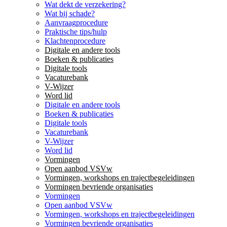
Wat dekt de verzekering?
Wat bij schade?
Aanvraagprocedure
Praktische tips/hulp
Klachtenprocedure
Digitale en andere tools
Boeken & publicaties
Digitale tools
Vacaturebank
V-Wijzer
Word lid
Digitale en andere tools
Boeken & publicaties
Digitale tools
Vacaturebank
V-Wijzer
Word lid
Vormingen
Open aanbod VSVw
Vormingen, workshops en trajectbegeleidingen
Vormingen bevriende organisaties
Vormingen
Open aanbod VSVw
Vormingen, workshops en trajectbegeleidingen
Vormingen bevriende organisaties