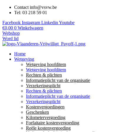
Contact info@vsvw.be
Tel: 03 218 59 01
Facebook
Instagram
Linkedin
Youtube
€
0,00
0
Winkelwagen
Webshop
Word lid
Home
Wetgeving
Wetgeving hoofditem
Wetgeving hoofditem
Rechten & plichten
Informatieplicht van de organisatie
Verzekeringsplicht
Rechten & plichten
Informatieplicht van de organisatie
Verzekeringsplicht
Kostenvergoedingen
Geschenken
Kilometervergoeding
Forfaitaire kostenvergoeding
Reële kostenvergoeding