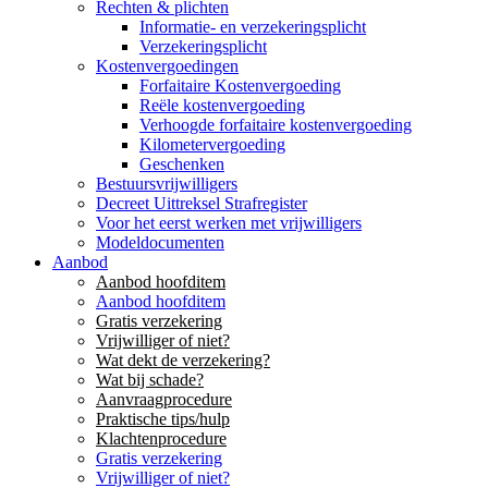
Rechten & plichten
Informatie- en verzekeringsplicht
Verzekeringsplicht
Kostenvergoedingen
Forfaitaire Kostenvergoeding
Reële kostenvergoeding
Verhoogde forfaitaire kostenvergoeding
Kilometervergoeding
Geschenken
Bestuursvrijwilligers
Decreet Uittreksel Strafregister
Voor het eerst werken met vrijwilligers
Modeldocumenten
Aanbod
Aanbod hoofditem
Aanbod hoofditem
Gratis verzekering
Vrijwilliger of niet?
Wat dekt de verzekering?
Wat bij schade?
Aanvraagprocedure
Praktische tips/hulp
Klachtenprocedure
Gratis verzekering
Vrijwilliger of niet?