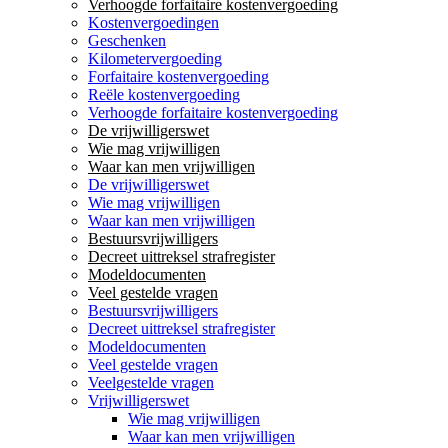
Verhoogde forfaitaire kostenvergoeding
Kostenvergoedingen
Geschenken
Kilometervergoeding
Forfaitaire kostenvergoeding
Reële kostenvergoeding
Verhoogde forfaitaire kostenvergoeding
De vrijwilligerswet
Wie mag vrijwilligen
Waar kan men vrijwilligen
De vrijwilligerswet
Wie mag vrijwilligen
Waar kan men vrijwilligen
Bestuursvrijwilligers
Decreet uittreksel strafregister
Modeldocumenten
Veel gestelde vragen
Bestuursvrijwilligers
Decreet uittreksel strafregister
Modeldocumenten
Veel gestelde vragen
Veelgestelde vragen
Vrijwilligerswet
Wie mag vrijwilligen
Waar kan men vrijwilligen