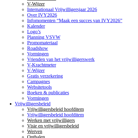
V-Wijzer
Internationaal Vrijwilligersjaar 2026
Over IVY2026
Infomomenten “Maak een succes van IVY2026”
Kalender
Logo’s
Planning VSVW
Promomateriaal
Roadshow
Vormingen
Vrienden van het vrijwilligerswerk
V-Krachtmeter
V-Wijzer
Gratis verzekering
Campagnes
Websitetools
Boeken & publicaties
Vormingen
Vrijwilligersbeleid
Vrijwilligersbeleid hoofditem
Vrijwilligersbeleid hoofditem
Werken met vrijwilligers
Visie en vrijwilligersbeleid
Werven
Onthalen