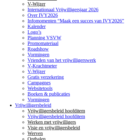
V-Wijzer
Internationaal Vrijwilligersjaar 2026
Over IVY2026
Infomomenten “Maak een succes van IVY2026”
Kalender
Logo’s
Planning VSVW
Promomateriaal
Roadshow
Vormingen
Vrienden van het vrijwilligerswerk
V-Krachtmeter
V-Wijzer
Gratis verzekering
Campagnes
Websitetools
Boeken & publicaties
Vormingen
Vrijwilligersbeleid
Vrijwilligersbeleid hoofditem
Vrijwilligersbeleid hoofditem
Werken met vrijwilligers
Visie en vrijwilligersbeleid
Werven
Onthalen