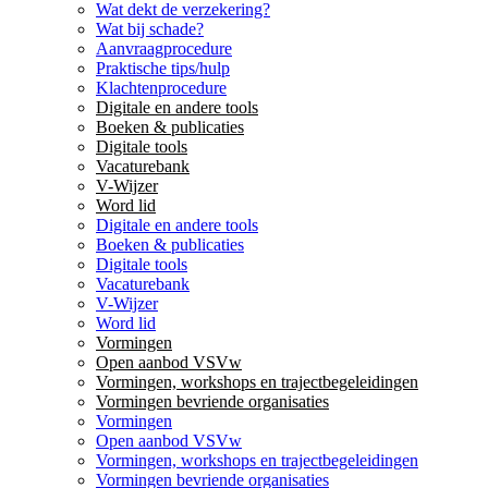
Wat dekt de verzekering?
Wat bij schade?
Aanvraagprocedure
Praktische tips/hulp
Klachtenprocedure
Digitale en andere tools
Boeken & publicaties
Digitale tools
Vacaturebank
V-Wijzer
Word lid
Digitale en andere tools
Boeken & publicaties
Digitale tools
Vacaturebank
V-Wijzer
Word lid
Vormingen
Open aanbod VSVw
Vormingen, workshops en trajectbegeleidingen
Vormingen bevriende organisaties
Vormingen
Open aanbod VSVw
Vormingen, workshops en trajectbegeleidingen
Vormingen bevriende organisaties