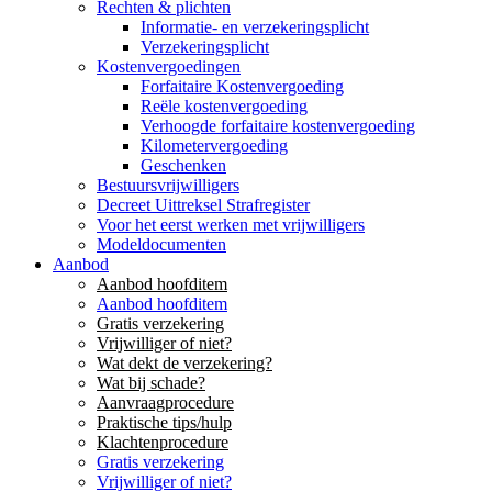
Rechten & plichten
Informatie- en verzekeringsplicht
Verzekeringsplicht
Kostenvergoedingen
Forfaitaire Kostenvergoeding
Reële kostenvergoeding
Verhoogde forfaitaire kostenvergoeding
Kilometervergoeding
Geschenken
Bestuursvrijwilligers
Decreet Uittreksel Strafregister
Voor het eerst werken met vrijwilligers
Modeldocumenten
Aanbod
Aanbod hoofditem
Aanbod hoofditem
Gratis verzekering
Vrijwilliger of niet?
Wat dekt de verzekering?
Wat bij schade?
Aanvraagprocedure
Praktische tips/hulp
Klachtenprocedure
Gratis verzekering
Vrijwilliger of niet?