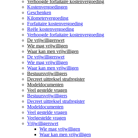
Verhoogde forfaitaire kostenvergoeding
Kostenvergoedingen
Geschenken
Kilometervergoeding
Forfaitaire kostenvergoeding
Reële kostenvergoeding
Verhoogde forfaitaire kostenvergoeding
De vrijwilligerswet
Wie mag vrijwilligen
Waar kan men vrijwilligen
De vrijwilligerswet
Wie mag vrijwilligen
Waar kan men vrijwilligen
Bestuursvrijwilligers
Decreet uittreksel strafregister
Modeldocumenten
Veel gestelde vragen
Bestuursvrijwilligers
Decreet uittreksel strafregister
Modeldocumenten
Veel gestelde vragen
Veelgestelde vragen
Vrijwilligerswet
Wie mag vrijwilligen
Waar kan men vrijwilligen