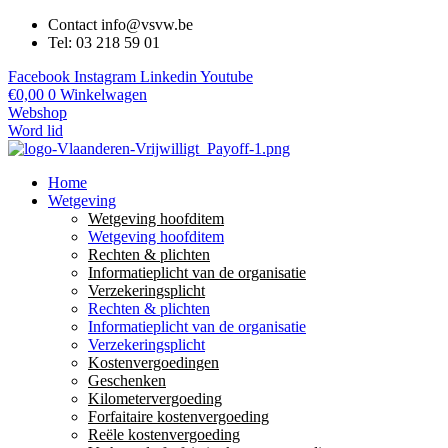
Contact info@vsvw.be
Tel: 03 218 59 01
Facebook
Instagram
Linkedin
Youtube
€
0,00
0
Winkelwagen
Webshop
Word lid
Home
Wetgeving
Wetgeving hoofditem
Wetgeving hoofditem
Rechten & plichten
Informatieplicht van de organisatie
Verzekeringsplicht
Rechten & plichten
Informatieplicht van de organisatie
Verzekeringsplicht
Kostenvergoedingen
Geschenken
Kilometervergoeding
Forfaitaire kostenvergoeding
Reële kostenvergoeding