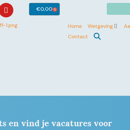
€
0,00
0
Home
Wetgeving
A
Contact
ts en vind je vacatures voor