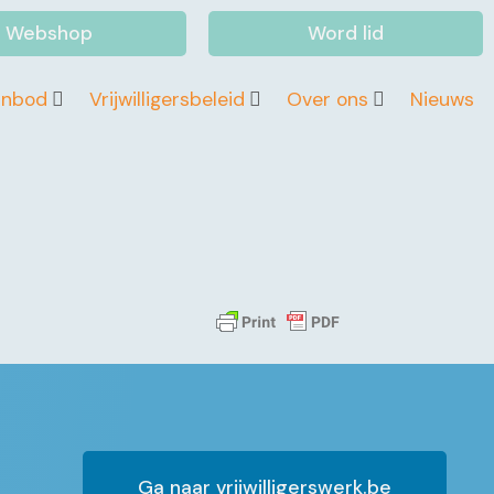
Webshop
Word lid
anbod
Vrijwilligersbeleid
Over ons
Nieuws
Ga naar vrijwilligerswerk.be