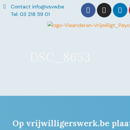
Contact info@vsvw.be
Tel: 03 218 59 01
DSC_8653
Op vrijwilligerswerk.be plaa