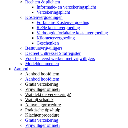
Rechten & plichten
Informatie- en verzekeringsplicht
Verzekeringsplicht
Kostenvergoedingen
Forfaitaire Kostenvergoeding
Reële kostenvergoeding
Verhoogde forfaitaire kostenvergoeding
Kilometervergoeding
Geschenken
Bestuursvrijwilligers
Decreet Uittreksel Strafregister
Voor het eerst werken met vrijwilligers
Modeldocumenten
Aanbod
Aanbod hoofditem
Aanbod hoofditem
Gratis verzekering
Vrijwilliger of niet?
Wat dekt de verzekering?
Wat bij schade?
Aanvraagprocedure
Praktische tips/hulp
Klachtenprocedure
Gratis verzekering
Vrijwilliger of niet?