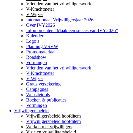
Vrienden van het vrijwilligerswerk
V-Krachtmeter
V-Wijzer
Internationaal Vrijwilligersjaar 2026
Over IVY2026
Infomomenten “Maak een succes van IVY2026”
Kalender
Logo’s
Planning VSVW
Promomateriaal
Roadshow
Vormingen
Vrienden van het vrijwilligerswerk
V-Krachtmeter
V-Wijzer
Gratis verzekering
Campagnes
Websitetools
Boeken & publicaties
Vormingen
Vrijwilligersbeleid
Vrijwilligersbeleid hoofditem
Vrijwilligersbeleid hoofditem
Werken met vrijwilligers
Visie en vrijwilligersbeleid