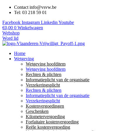
Contact info@vsvw.be
Tel: 03 218 59 01
Facebook
Instagram
Linkedin
Youtube
€
0,00
0
Winkelwagen
Webshop
Word lid
Home
Wetgeving
Wetgeving hoofditem
Wetgeving hoofditem
Rechten & plichten
Informatieplicht van de organisatie
Verzekeringsplicht
Rechten & plichten
Informatieplicht van de organisatie
Verzekeringsplicht
Kostenvergoedingen
Geschenken
Kilometervergoeding
Forfaitaire kostenvergoeding
Reële kostenvergoeding