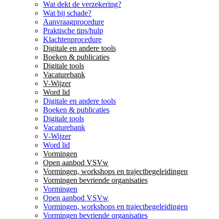
Wat dekt de verzekering?
Wat bij schade?
Aanvraagprocedure
Praktische tips/hulp
Klachtenprocedure
Digitale en andere tools
Boeken & publicaties
Digitale tools
Vacaturebank
V-Wijzer
Word lid
Digitale en andere tools
Boeken & publicaties
Digitale tools
Vacaturebank
V-Wijzer
Word lid
Vormingen
Open aanbod VSVw
Vormingen, workshops en trajectbegeleidingen
Vormingen bevriende organisaties
Vormingen
Open aanbod VSVw
Vormingen, workshops en trajectbegeleidingen
Vormingen bevriende organisaties