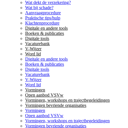
Wat dekt de verzekering?
Wat bij schade?
Aanvraagprocedure
Praktische tips/hulp
Klachtenprocedure
Digitale en andere tools
Boeken & publicaties
Digitale tools
Vacaturebank
V-Wijzer
Word lid
Digitale en andere tools
Boeken & publicaties
Digitale tools
Vacaturebank
V-Wijzer
Word lid
Vormingen
Open aanbod VSVw
Vormingen, workshops en trajectbegeleidingen
Vormingen bevriende organisaties
Vormingen
Open aanbod VSVw
Vormingen, workshops en trajectbegeleidingen
Vormingen bevriende organisaties