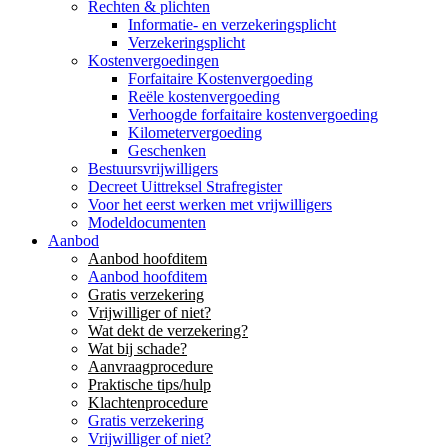
Rechten & plichten
Informatie- en verzekeringsplicht
Verzekeringsplicht
Kostenvergoedingen
Forfaitaire Kostenvergoeding
Reële kostenvergoeding
Verhoogde forfaitaire kostenvergoeding
Kilometervergoeding
Geschenken
Bestuursvrijwilligers
Decreet Uittreksel Strafregister
Voor het eerst werken met vrijwilligers
Modeldocumenten
Aanbod
Aanbod hoofditem
Aanbod hoofditem
Gratis verzekering
Vrijwilliger of niet?
Wat dekt de verzekering?
Wat bij schade?
Aanvraagprocedure
Praktische tips/hulp
Klachtenprocedure
Gratis verzekering
Vrijwilliger of niet?