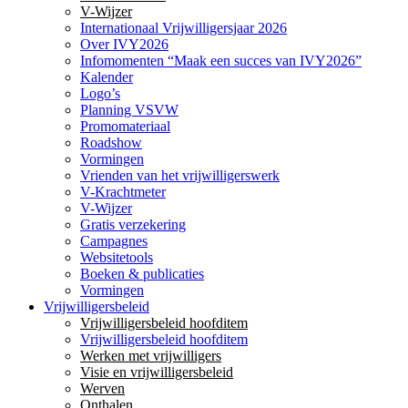
V-Wijzer
Internationaal Vrijwilligersjaar 2026
Over IVY2026
Infomomenten “Maak een succes van IVY2026”
Kalender
Logo’s
Planning VSVW
Promomateriaal
Roadshow
Vormingen
Vrienden van het vrijwilligerswerk
V-Krachtmeter
V-Wijzer
Gratis verzekering
Campagnes
Websitetools
Boeken & publicaties
Vormingen
Vrijwilligersbeleid
Vrijwilligersbeleid hoofditem
Vrijwilligersbeleid hoofditem
Werken met vrijwilligers
Visie en vrijwilligersbeleid
Werven
Onthalen