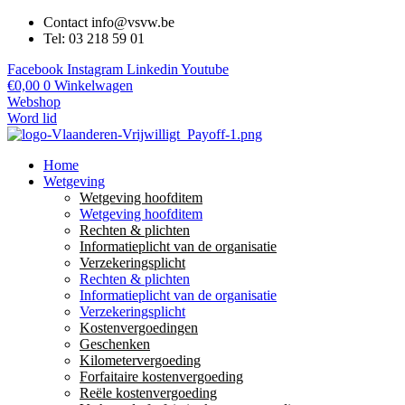
Contact info@vsvw.be
Tel: 03 218 59 01
Facebook
Instagram
Linkedin
Youtube
€
0,00
0
Winkelwagen
Webshop
Word lid
Home
Wetgeving
Wetgeving hoofditem
Wetgeving hoofditem
Rechten & plichten
Informatieplicht van de organisatie
Verzekeringsplicht
Rechten & plichten
Informatieplicht van de organisatie
Verzekeringsplicht
Kostenvergoedingen
Geschenken
Kilometervergoeding
Forfaitaire kostenvergoeding
Reële kostenvergoeding