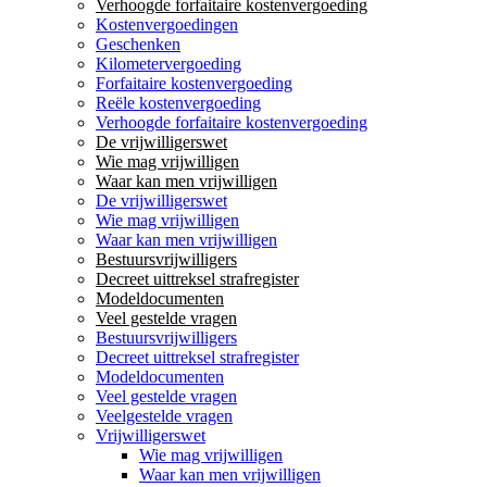
Verhoogde forfaitaire kostenvergoeding
Kostenvergoedingen
Geschenken
Kilometervergoeding
Forfaitaire kostenvergoeding
Reële kostenvergoeding
Verhoogde forfaitaire kostenvergoeding
De vrijwilligerswet
Wie mag vrijwilligen
Waar kan men vrijwilligen
De vrijwilligerswet
Wie mag vrijwilligen
Waar kan men vrijwilligen
Bestuursvrijwilligers
Decreet uittreksel strafregister
Modeldocumenten
Veel gestelde vragen
Bestuursvrijwilligers
Decreet uittreksel strafregister
Modeldocumenten
Veel gestelde vragen
Veelgestelde vragen
Vrijwilligerswet
Wie mag vrijwilligen
Waar kan men vrijwilligen