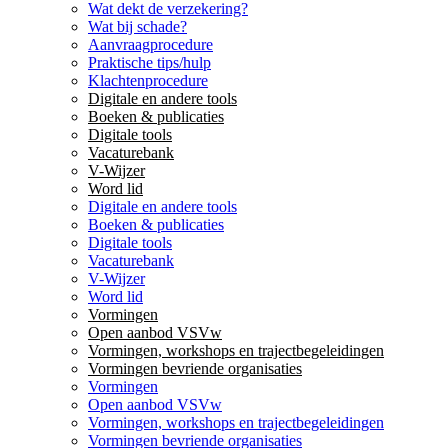
Wat dekt de verzekering?
Wat bij schade?
Aanvraagprocedure
Praktische tips/hulp
Klachtenprocedure
Digitale en andere tools
Boeken & publicaties
Digitale tools
Vacaturebank
V-Wijzer
Word lid
Digitale en andere tools
Boeken & publicaties
Digitale tools
Vacaturebank
V-Wijzer
Word lid
Vormingen
Open aanbod VSVw
Vormingen, workshops en trajectbegeleidingen
Vormingen bevriende organisaties
Vormingen
Open aanbod VSVw
Vormingen, workshops en trajectbegeleidingen
Vormingen bevriende organisaties