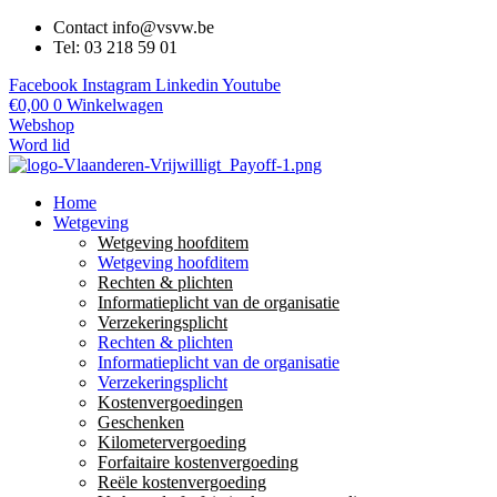
Contact info@vsvw.be
Tel: 03 218 59 01
Facebook
Instagram
Linkedin
Youtube
€
0,00
0
Winkelwagen
Webshop
Word lid
Home
Wetgeving
Wetgeving hoofditem
Wetgeving hoofditem
Rechten & plichten
Informatieplicht van de organisatie
Verzekeringsplicht
Rechten & plichten
Informatieplicht van de organisatie
Verzekeringsplicht
Kostenvergoedingen
Geschenken
Kilometervergoeding
Forfaitaire kostenvergoeding
Reële kostenvergoeding