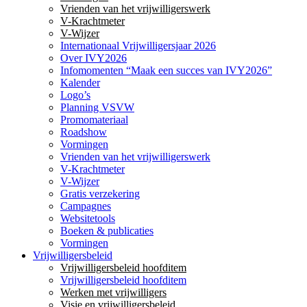
Vrienden van het vrijwilligerswerk
V-Krachtmeter
V-Wijzer
Internationaal Vrijwilligersjaar 2026
Over IVY2026
Infomomenten “Maak een succes van IVY2026”
Kalender
Logo’s
Planning VSVW
Promomateriaal
Roadshow
Vormingen
Vrienden van het vrijwilligerswerk
V-Krachtmeter
V-Wijzer
Gratis verzekering
Campagnes
Websitetools
Boeken & publicaties
Vormingen
Vrijwilligersbeleid
Vrijwilligersbeleid hoofditem
Vrijwilligersbeleid hoofditem
Werken met vrijwilligers
Visie en vrijwilligersbeleid