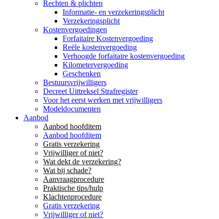
Rechten & plichten
Informatie- en verzekeringsplicht
Verzekeringsplicht
Kostenvergoedingen
Forfaitaire Kostenvergoeding
Reële kostenvergoeding
Verhoogde forfaitaire kostenvergoeding
Kilometervergoeding
Geschenken
Bestuursvrijwilligers
Decreet Uittreksel Strafregister
Voor het eerst werken met vrijwilligers
Modeldocumenten
Aanbod
Aanbod hoofditem
Aanbod hoofditem
Gratis verzekering
Vrijwilliger of niet?
Wat dekt de verzekering?
Wat bij schade?
Aanvraagprocedure
Praktische tips/hulp
Klachtenprocedure
Gratis verzekering
Vrijwilliger of niet?