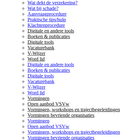
Wat dekt de verzekering?
Wat bij schade?
Aanvraagprocedure
Praktische tips/hulp
Klachtenprocedure
Digitale en andere tools
Boeken & publicaties
Digitale tools
Vacaturebank
V-Wijzer
Word lid
Digitale en andere tools
Boeken & publicaties
Digitale tools
Vacaturebank
V-Wijzer
Word lid
Vormingen
Open aanbod VSVw
Vormingen, workshops en trajectbegeleidingen
Vormingen bevriende organisaties
Vormingen
Open aanbod VSVw
Vormingen, workshops en trajectbegeleidingen
Vormingen bevriende organisaties