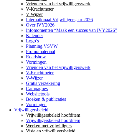
Vrienden van het vrijwilligerswerk
V-Krachtmeter
V-Wijzer
Internationaal Vrijwilligersjaar 2026
Over IVY2026
Infomomenten “Maak een succes van IVY2026”
Kalender
Logo’s
Planning VSVW
Promomateriaal
Roadshow
Vormingen
Vrienden van het vrijwilligerswerk
V-Krachtmeter
V-Wijzer
Gratis verzekering
Campagnes
Websitetools
Boeken & publicaties
Vormingen
Vrijwilligersbeleid
Vrijwilligersbeleid hoofditem
Vrijwilligersbeleid hoofditem
Werken met vrijwilligers
Visie en vrijwilligersbeleid