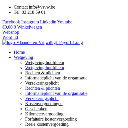
Contact info@vsvw.be
Tel: 03 218 59 01
Facebook
Instagram
Linkedin
Youtube
€
0,00
0
Winkelwagen
Webshop
Word lid
Home
Wetgeving
Wetgeving hoofditem
Wetgeving hoofditem
Rechten & plichten
Informatieplicht van de organisatie
Verzekeringsplicht
Rechten & plichten
Informatieplicht van de organisatie
Verzekeringsplicht
Kostenvergoedingen
Geschenken
Kilometervergoeding
Forfaitaire kostenvergoeding
Reële kostenvergoeding