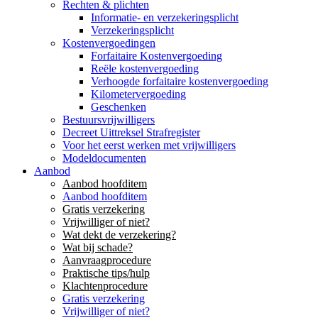
Rechten & plichten
Informatie- en verzekeringsplicht
Verzekeringsplicht
Kostenvergoedingen
Forfaitaire Kostenvergoeding
Reële kostenvergoeding
Verhoogde forfaitaire kostenvergoeding
Kilometervergoeding
Geschenken
Bestuursvrijwilligers
Decreet Uittreksel Strafregister
Voor het eerst werken met vrijwilligers
Modeldocumenten
Aanbod
Aanbod hoofditem
Aanbod hoofditem
Gratis verzekering
Vrijwilliger of niet?
Wat dekt de verzekering?
Wat bij schade?
Aanvraagprocedure
Praktische tips/hulp
Klachtenprocedure
Gratis verzekering
Vrijwilliger of niet?