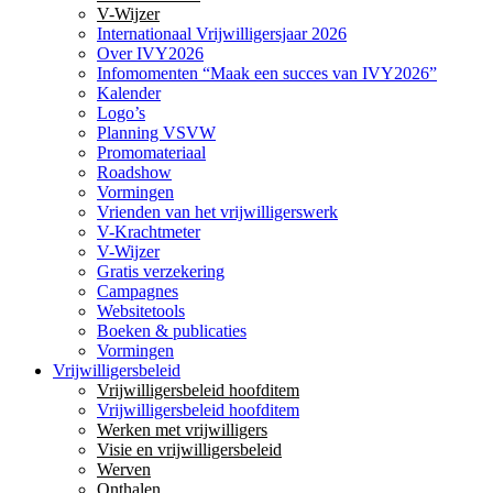
V-Wijzer
Internationaal Vrijwilligersjaar 2026
Over IVY2026
Infomomenten “Maak een succes van IVY2026”
Kalender
Logo’s
Planning VSVW
Promomateriaal
Roadshow
Vormingen
Vrienden van het vrijwilligerswerk
V-Krachtmeter
V-Wijzer
Gratis verzekering
Campagnes
Websitetools
Boeken & publicaties
Vormingen
Vrijwilligersbeleid
Vrijwilligersbeleid hoofditem
Vrijwilligersbeleid hoofditem
Werken met vrijwilligers
Visie en vrijwilligersbeleid
Werven
Onthalen