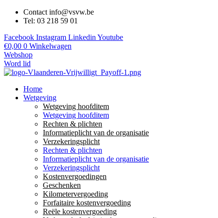
Contact info@vsvw.be
Tel: 03 218 59 01
Facebook
Instagram
Linkedin
Youtube
€
0,00
0
Winkelwagen
Webshop
Word lid
Home
Wetgeving
Wetgeving hoofditem
Wetgeving hoofditem
Rechten & plichten
Informatieplicht van de organisatie
Verzekeringsplicht
Rechten & plichten
Informatieplicht van de organisatie
Verzekeringsplicht
Kostenvergoedingen
Geschenken
Kilometervergoeding
Forfaitaire kostenvergoeding
Reële kostenvergoeding