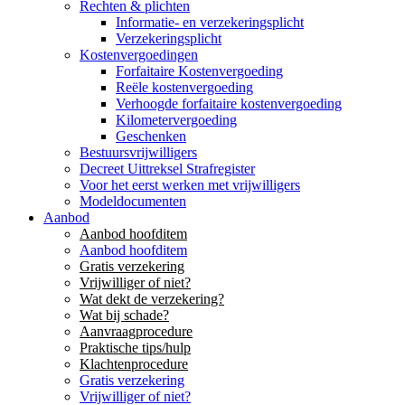
Rechten & plichten
Informatie- en verzekeringsplicht
Verzekeringsplicht
Kostenvergoedingen
Forfaitaire Kostenvergoeding
Reële kostenvergoeding
Verhoogde forfaitaire kostenvergoeding
Kilometervergoeding
Geschenken
Bestuursvrijwilligers
Decreet Uittreksel Strafregister
Voor het eerst werken met vrijwilligers
Modeldocumenten
Aanbod
Aanbod hoofditem
Aanbod hoofditem
Gratis verzekering
Vrijwilliger of niet?
Wat dekt de verzekering?
Wat bij schade?
Aanvraagprocedure
Praktische tips/hulp
Klachtenprocedure
Gratis verzekering
Vrijwilliger of niet?