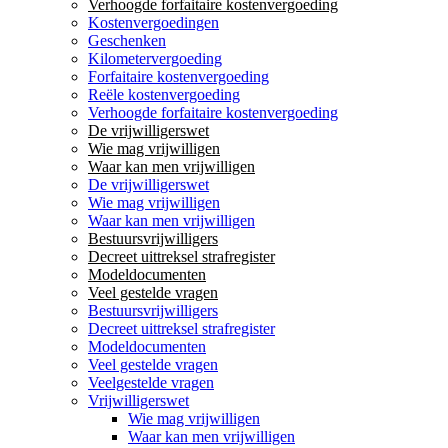
Verhoogde forfaitaire kostenvergoeding
Kostenvergoedingen
Geschenken
Kilometervergoeding
Forfaitaire kostenvergoeding
Reële kostenvergoeding
Verhoogde forfaitaire kostenvergoeding
De vrijwilligerswet
Wie mag vrijwilligen
Waar kan men vrijwilligen
De vrijwilligerswet
Wie mag vrijwilligen
Waar kan men vrijwilligen
Bestuursvrijwilligers
Decreet uittreksel strafregister
Modeldocumenten
Veel gestelde vragen
Bestuursvrijwilligers
Decreet uittreksel strafregister
Modeldocumenten
Veel gestelde vragen
Veelgestelde vragen
Vrijwilligerswet
Wie mag vrijwilligen
Waar kan men vrijwilligen