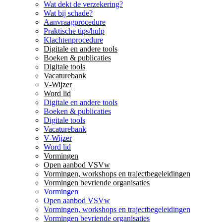
Wat dekt de verzekering?
Wat bij schade?
Aanvraagprocedure
Praktische tips/hulp
Klachtenprocedure
Digitale en andere tools
Boeken & publicaties
Digitale tools
Vacaturebank
V-Wijzer
Word lid
Digitale en andere tools
Boeken & publicaties
Digitale tools
Vacaturebank
V-Wijzer
Word lid
Vormingen
Open aanbod VSVw
Vormingen, workshops en trajectbegeleidingen
Vormingen bevriende organisaties
Vormingen
Open aanbod VSVw
Vormingen, workshops en trajectbegeleidingen
Vormingen bevriende organisaties