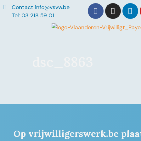
Contact info@vsvw.be
Tel: 03 218 59 01
dsc_8863
Op vrijwilligerswerk.be plaa