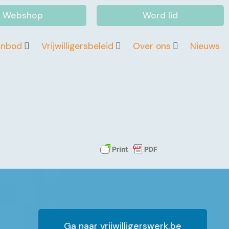
Webshop
Word lid
anbod
Vrijwilligersbeleid
Over ons
Nieuws
Ga naar vrijwilligerswerk.be