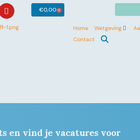
€
0,00
0
Home
Wetgeving
A
Contact
ts en vind je vacatures voor