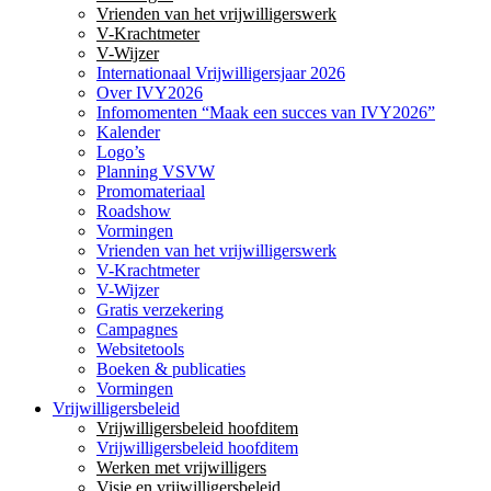
Vrienden van het vrijwilligerswerk
V-Krachtmeter
V-Wijzer
Internationaal Vrijwilligersjaar 2026
Over IVY2026
Infomomenten “Maak een succes van IVY2026”
Kalender
Logo’s
Planning VSVW
Promomateriaal
Roadshow
Vormingen
Vrienden van het vrijwilligerswerk
V-Krachtmeter
V-Wijzer
Gratis verzekering
Campagnes
Websitetools
Boeken & publicaties
Vormingen
Vrijwilligersbeleid
Vrijwilligersbeleid hoofditem
Vrijwilligersbeleid hoofditem
Werken met vrijwilligers
Visie en vrijwilligersbeleid