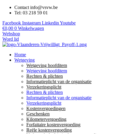
Contact info@vsvw.be
Tel: 03 218 59 01
Facebook
Instagram
Linkedin
Youtube
€
0,00
0
Winkelwagen
Webshop
Word lid
Home
Wetgeving
Wetgeving hoofditem
Wetgeving hoofditem
Rechten & plichten
Informatieplicht van de organisatie
Verzekeringsplicht
Rechten & plichten
Informatieplicht van de organisatie
Verzekeringsplicht
Kostenvergoedingen
Geschenken
Kilometervergoeding
Forfaitaire kostenvergoeding
Reële kostenvergoeding