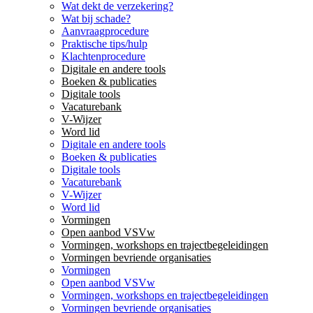
Wat dekt de verzekering?
Wat bij schade?
Aanvraagprocedure
Praktische tips/hulp
Klachtenprocedure
Digitale en andere tools
Boeken & publicaties
Digitale tools
Vacaturebank
V-Wijzer
Word lid
Digitale en andere tools
Boeken & publicaties
Digitale tools
Vacaturebank
V-Wijzer
Word lid
Vormingen
Open aanbod VSVw
Vormingen, workshops en trajectbegeleidingen
Vormingen bevriende organisaties
Vormingen
Open aanbod VSVw
Vormingen, workshops en trajectbegeleidingen
Vormingen bevriende organisaties