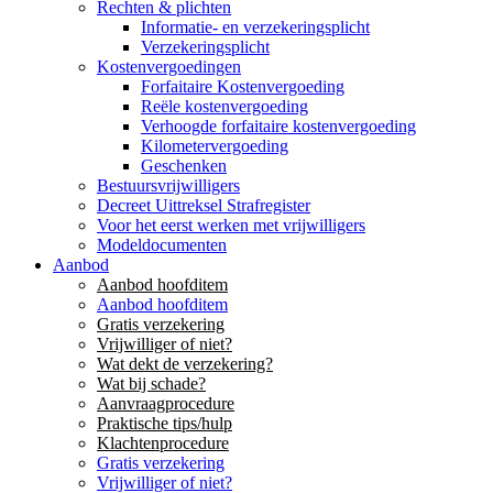
Rechten & plichten
Informatie- en verzekeringsplicht
Verzekeringsplicht
Kostenvergoedingen
Forfaitaire Kostenvergoeding
Reële kostenvergoeding
Verhoogde forfaitaire kostenvergoeding
Kilometervergoeding
Geschenken
Bestuursvrijwilligers
Decreet Uittreksel Strafregister
Voor het eerst werken met vrijwilligers
Modeldocumenten
Aanbod
Aanbod hoofditem
Aanbod hoofditem
Gratis verzekering
Vrijwilliger of niet?
Wat dekt de verzekering?
Wat bij schade?
Aanvraagprocedure
Praktische tips/hulp
Klachtenprocedure
Gratis verzekering
Vrijwilliger of niet?