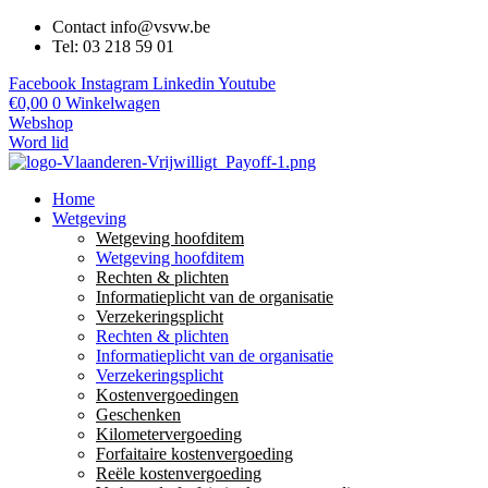
Contact info@vsvw.be
Tel: 03 218 59 01
Facebook
Instagram
Linkedin
Youtube
€
0,00
0
Winkelwagen
Webshop
Word lid
Home
Wetgeving
Wetgeving hoofditem
Wetgeving hoofditem
Rechten & plichten
Informatieplicht van de organisatie
Verzekeringsplicht
Rechten & plichten
Informatieplicht van de organisatie
Verzekeringsplicht
Kostenvergoedingen
Geschenken
Kilometervergoeding
Forfaitaire kostenvergoeding
Reële kostenvergoeding