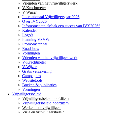
Vrienden van het vrijwilligerswerk
V-Krachtmeter
V-Wijzer
Internationaal Vrijwilligersjaar 2026
Over IVY2026
Infomomenten “Maak een succes van IVY2026”
Kalender
Logo’s
Planning VSVW
Promomateriaal
Roadshow
Vormingen
Vrienden van het vrijwilligerswerk
V-Krachtmeter
V-Wijzer
Gratis verzekering
Campagnes
Websitetools
Boeken & publicaties
Vormingen
Vrijwilligersbeleid
Vrijwilligersbeleid hoofditem
Vrijwilligersbeleid hoofditem
Werken met vrijwilligers
Visie en vrijwilligersbeleid