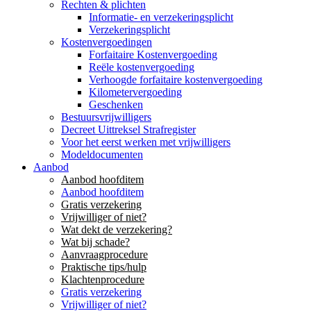
Rechten & plichten
Informatie- en verzekeringsplicht
Verzekeringsplicht
Kostenvergoedingen
Forfaitaire Kostenvergoeding
Reële kostenvergoeding
Verhoogde forfaitaire kostenvergoeding
Kilometervergoeding
Geschenken
Bestuursvrijwilligers
Decreet Uittreksel Strafregister
Voor het eerst werken met vrijwilligers
Modeldocumenten
Aanbod
Aanbod hoofditem
Aanbod hoofditem
Gratis verzekering
Vrijwilliger of niet?
Wat dekt de verzekering?
Wat bij schade?
Aanvraagprocedure
Praktische tips/hulp
Klachtenprocedure
Gratis verzekering
Vrijwilliger of niet?