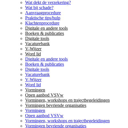
Wat dekt de verzekering?
Wat bij schade?
Aanvraagprocedure
Praktische tips/hulp
Klachtenprocedure
Digitale en andere tools
Boeken & publicaties
Digitale tools
Vacaturebank
V-Wijzer
Word lid
Digitale en andere tools
Boeken & publicaties
Digitale tools
Vacaturebank
V-Wijzer
Word lid
Vormingen
Open aanbod VSVw
Vormingen, workshops en trajectbegeleidingen
Vormingen bevriende organisaties
Vormingen
Open aanbod VSVw
Vormingen, workshops en trajectbegeleidingen
Vormingen bevriende organisaties