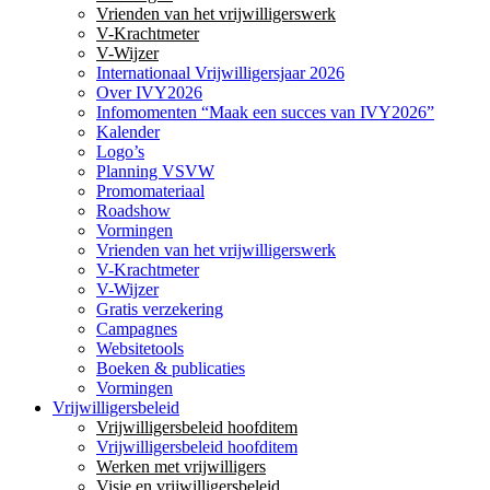
Vrienden van het vrijwilligerswerk
V-Krachtmeter
V-Wijzer
Internationaal Vrijwilligersjaar 2026
Over IVY2026
Infomomenten “Maak een succes van IVY2026”
Kalender
Logo’s
Planning VSVW
Promomateriaal
Roadshow
Vormingen
Vrienden van het vrijwilligerswerk
V-Krachtmeter
V-Wijzer
Gratis verzekering
Campagnes
Websitetools
Boeken & publicaties
Vormingen
Vrijwilligersbeleid
Vrijwilligersbeleid hoofditem
Vrijwilligersbeleid hoofditem
Werken met vrijwilligers
Visie en vrijwilligersbeleid