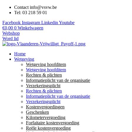
Contact info@vsvw.be
Tel: 03 218 59 01
Facebook
Instagram
Linkedin
Youtube
€
0,00
0
Winkelwagen
Webshop
Word lid
Home
Wetgeving
Wetgeving hoofditem
Wetgeving hoofditem
Rechten & plichten
Informatieplicht van de organisatie
Verzekeringsplicht
Rechten & plichten
Informatieplicht van de organisatie
Verzekeringsplicht
Kostenvergoedingen
Geschenken
Kilometervergoeding
Forfaitaire kostenvergoeding
Reële kostenvergoeding