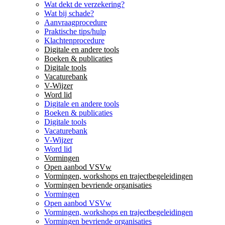
Wat dekt de verzekering?
Wat bij schade?
Aanvraagprocedure
Praktische tips/hulp
Klachtenprocedure
Digitale en andere tools
Boeken & publicaties
Digitale tools
Vacaturebank
V-Wijzer
Word lid
Digitale en andere tools
Boeken & publicaties
Digitale tools
Vacaturebank
V-Wijzer
Word lid
Vormingen
Open aanbod VSVw
Vormingen, workshops en trajectbegeleidingen
Vormingen bevriende organisaties
Vormingen
Open aanbod VSVw
Vormingen, workshops en trajectbegeleidingen
Vormingen bevriende organisaties