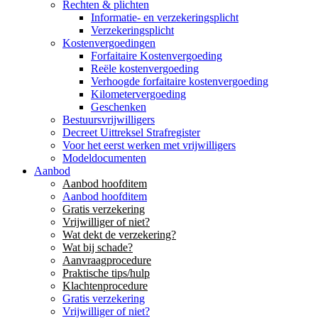
Rechten & plichten
Informatie- en verzekeringsplicht
Verzekeringsplicht
Kostenvergoedingen
Forfaitaire Kostenvergoeding
Reële kostenvergoeding
Verhoogde forfaitaire kostenvergoeding
Kilometervergoeding
Geschenken
Bestuursvrijwilligers
Decreet Uittreksel Strafregister
Voor het eerst werken met vrijwilligers
Modeldocumenten
Aanbod
Aanbod hoofditem
Aanbod hoofditem
Gratis verzekering
Vrijwilliger of niet?
Wat dekt de verzekering?
Wat bij schade?
Aanvraagprocedure
Praktische tips/hulp
Klachtenprocedure
Gratis verzekering
Vrijwilliger of niet?