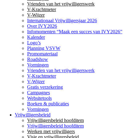
Vrienden van het vrijwilligerswerk
V-Krachtmeter
V-Wijzer
Internationaal Vrijwilligersjaar 2026
Over IVY2026
Infomomenten “Maak een succes van IVY2026”
Kalender
Logo’s
Planning VSVW
Promomateriaal
Roadshow
Vormingen
Vrienden van het vrijwilligerswerk
V-Krachtmeter
V-Wijzer
Gratis verzekering
Campagnes
Websitetools
Boeken & publicaties
Vormingen
Vrijwilligersbeleid
Vrijwilligersbeleid hoofditem
Vrijwilligersbeleid hoofditem
Werken met vrijwilligers
Visie en vrijwilligersbeleid