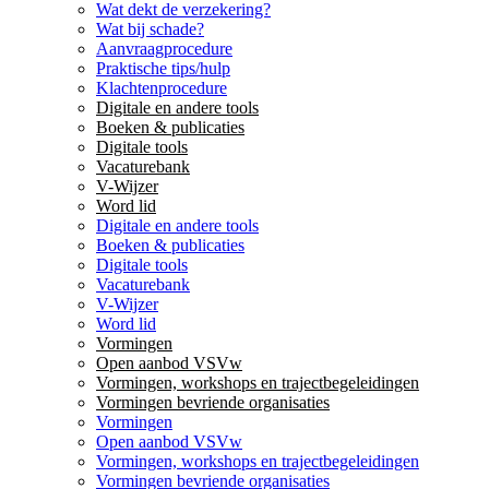
Wat dekt de verzekering?
Wat bij schade?
Aanvraagprocedure
Praktische tips/hulp
Klachtenprocedure
Digitale en andere tools
Boeken & publicaties
Digitale tools
Vacaturebank
V-Wijzer
Word lid
Digitale en andere tools
Boeken & publicaties
Digitale tools
Vacaturebank
V-Wijzer
Word lid
Vormingen
Open aanbod VSVw
Vormingen, workshops en trajectbegeleidingen
Vormingen bevriende organisaties
Vormingen
Open aanbod VSVw
Vormingen, workshops en trajectbegeleidingen
Vormingen bevriende organisaties