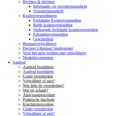
Rechten & plichten
Informatie- en verzekeringsplicht
Verzekeringsplicht
Kostenvergoedingen
Forfaitaire Kostenvergoeding
Reële kostenvergoeding
Verhoogde forfaitaire kostenvergoeding
Kilometervergoeding
Geschenken
Bestuursvrijwilligers
Decreet Uittreksel Strafregister
Voor het eerst werken met vrijwilligers
Modeldocumenten
Aanbod
Aanbod hoofditem
Aanbod hoofditem
Gratis verzekering
Vrijwilliger of niet?
Wat dekt de verzekering?
Wat bij schade?
Aanvraagprocedure
Praktische tips/hulp
Klachtenprocedure
Gratis verzekering
Vrijwilliger of niet?