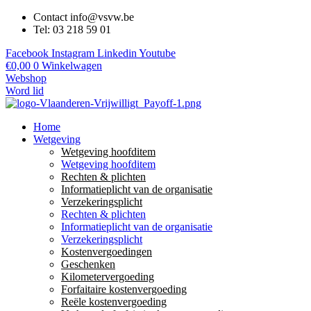
Contact info@vsvw.be
Tel: 03 218 59 01
Facebook
Instagram
Linkedin
Youtube
€
0,00
0
Winkelwagen
Webshop
Word lid
Home
Wetgeving
Wetgeving hoofditem
Wetgeving hoofditem
Rechten & plichten
Informatieplicht van de organisatie
Verzekeringsplicht
Rechten & plichten
Informatieplicht van de organisatie
Verzekeringsplicht
Kostenvergoedingen
Geschenken
Kilometervergoeding
Forfaitaire kostenvergoeding
Reële kostenvergoeding