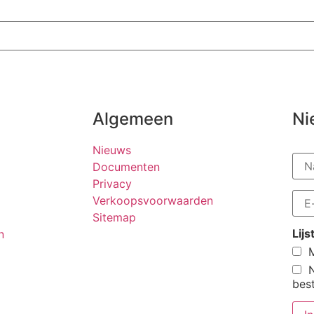
Algemeen
Ni
Nieuws
Documenten
Privacy
Verkoopsvoorwaarden
Sitemap
Lij
n
M
bes