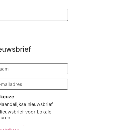
euwsbrief
stkeuze
aandelijkse nieuwsbrief
Nieuwsbrief voor Lokale
turen