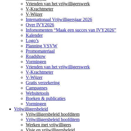
Vrienden van het vrijwilligerswerk
V-Krachtmeter
V-Wijzer
Internationaal Vrijwilligersjaar 2026
Over IVY2026
Infomomenten “Maak een succes van IVY2026”
Kalender
Logo’s
Planning VSVW
Promomateriaal
Roadshow
Vormingen
Vrienden van het vrijwilligerswerk
V-Krachtmeter
V-Wijzer
Gratis verzekering
Campagnes
Websitetools
Boeken & publicaties
Vormingen
Vrijwilligersbeleid
Vrijwilligersbeleid hoofditem
Vrijwilligersbeleid hoofditem
Werken met vrijwilligers
Visie en vrijwilligersbeleid