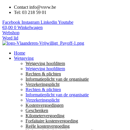
Contact info@vsvw.be
Tel: 03 218 59 01
Facebook
Instagram
Linkedin
Youtube
€
0,00
0
Winkelwagen
Webshop
Word lid
Home
Wetgeving
Wetgeving hoofditem
Wetgeving hoofditem
Rechten & plichten
Informatieplicht van de organisatie
Verzekeringsplicht
Rechten & plichten
Informatieplicht van de organisatie
Verzekeringsplicht
Kostenvergoedingen
Geschenken
Kilometervergoeding
Forfaitaire kostenvergoeding
Reële kostenvergoeding