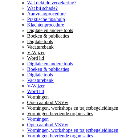
Wat dekt de verzekering?
Wat bij schade?
Aanvraagprocedure
Praktische tips/hulp
Klachtenprocedure
Digitale en andere tools
Boeken & publicaties
Digitale tools
Vacaturebank
V-Wijzer
Word lid
Digitale en andere tools
Boeken & publicaties
Digitale tools
Vacaturebank
V-Wijzer
Word lid
Vormingen
Open aanbod VSVw
Vormingen, workshops en trajectbegeleidingen
Vormingen bevriende organisaties
Vormingen
Open aanbod VSVw
Vormingen, workshops en trajectbegeleidingen
Vormingen bevriende organisaties