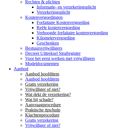
Rechten & plichten
Informatie- en verzekeringsplicht
Verzekeringsplicht
Kostenvergoedingen
Forfaitaire Kostenvergoeding
Reële kostenvergoeding
Verhoogde forfaitaire kostenvergoeding
Kilometervergoeding
Geschenken
Bestuursvrijwilligers
Decreet Uittreksel Strafregister
Voor het eerst werken met vrijwilligers
Modeldocumenten
Aanbod
Aanbod hoofditem
Aanbod hoofditem
Gratis verzekering
Vrijwilliger of niet?
Wat dekt de verzekering?
Wat bij schade?
Aanvraagprocedure
Praktische tips/hulp
Klachtenprocedure
Gratis verzekering
Vrijwilliger of niet?