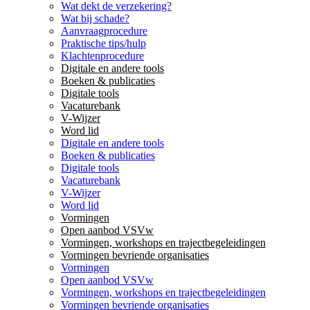
Wat dekt de verzekering?
Wat bij schade?
Aanvraagprocedure
Praktische tips/hulp
Klachtenprocedure
Digitale en andere tools
Boeken & publicaties
Digitale tools
Vacaturebank
V-Wijzer
Word lid
Digitale en andere tools
Boeken & publicaties
Digitale tools
Vacaturebank
V-Wijzer
Word lid
Vormingen
Open aanbod VSVw
Vormingen, workshops en trajectbegeleidingen
Vormingen bevriende organisaties
Vormingen
Open aanbod VSVw
Vormingen, workshops en trajectbegeleidingen
Vormingen bevriende organisaties