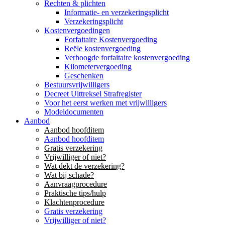
Rechten & plichten
Informatie- en verzekeringsplicht
Verzekeringsplicht
Kostenvergoedingen
Forfaitaire Kostenvergoeding
Reële kostenvergoeding
Verhoogde forfaitaire kostenvergoeding
Kilometervergoeding
Geschenken
Bestuursvrijwilligers
Decreet Uittreksel Strafregister
Voor het eerst werken met vrijwilligers
Modeldocumenten
Aanbod
Aanbod hoofditem
Aanbod hoofditem
Gratis verzekering
Vrijwilliger of niet?
Wat dekt de verzekering?
Wat bij schade?
Aanvraagprocedure
Praktische tips/hulp
Klachtenprocedure
Gratis verzekering
Vrijwilliger of niet?