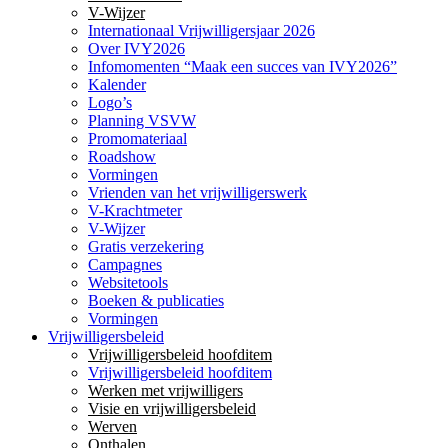
V-Wijzer
Internationaal Vrijwilligersjaar 2026
Over IVY2026
Infomomenten “Maak een succes van IVY2026”
Kalender
Logo’s
Planning VSVW
Promomateriaal
Roadshow
Vormingen
Vrienden van het vrijwilligerswerk
V-Krachtmeter
V-Wijzer
Gratis verzekering
Campagnes
Websitetools
Boeken & publicaties
Vormingen
Vrijwilligersbeleid
Vrijwilligersbeleid hoofditem
Vrijwilligersbeleid hoofditem
Werken met vrijwilligers
Visie en vrijwilligersbeleid
Werven
Onthalen