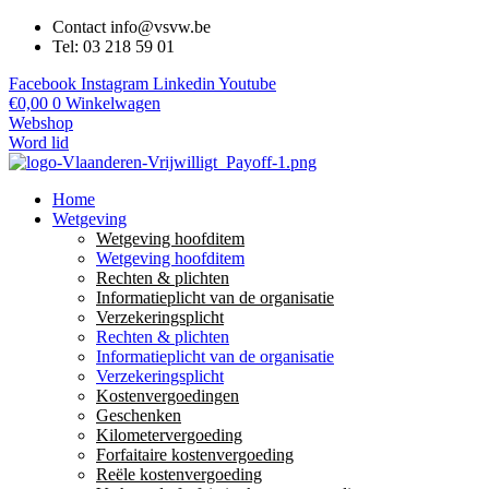
Contact info@vsvw.be
Tel: 03 218 59 01
Facebook
Instagram
Linkedin
Youtube
€
0,00
0
Winkelwagen
Webshop
Word lid
Home
Wetgeving
Wetgeving hoofditem
Wetgeving hoofditem
Rechten & plichten
Informatieplicht van de organisatie
Verzekeringsplicht
Rechten & plichten
Informatieplicht van de organisatie
Verzekeringsplicht
Kostenvergoedingen
Geschenken
Kilometervergoeding
Forfaitaire kostenvergoeding
Reële kostenvergoeding