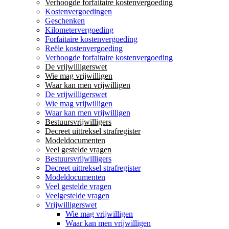
Verhoogde forfaitaire kostenvergoeding
Kostenvergoedingen
Geschenken
Kilometervergoeding
Forfaitaire kostenvergoeding
Reële kostenvergoeding
Verhoogde forfaitaire kostenvergoeding
De vrijwilligerswet
Wie mag vrijwilligen
Waar kan men vrijwilligen
De vrijwilligerswet
Wie mag vrijwilligen
Waar kan men vrijwilligen
Bestuursvrijwilligers
Decreet uittreksel strafregister
Modeldocumenten
Veel gestelde vragen
Bestuursvrijwilligers
Decreet uittreksel strafregister
Modeldocumenten
Veel gestelde vragen
Veelgestelde vragen
Vrijwilligerswet
Wie mag vrijwilligen
Waar kan men vrijwilligen