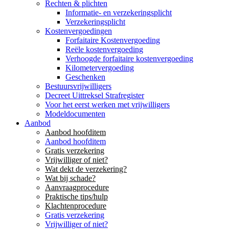
Rechten & plichten
Informatie- en verzekeringsplicht
Verzekeringsplicht
Kostenvergoedingen
Forfaitaire Kostenvergoeding
Reële kostenvergoeding
Verhoogde forfaitaire kostenvergoeding
Kilometervergoeding
Geschenken
Bestuursvrijwilligers
Decreet Uittreksel Strafregister
Voor het eerst werken met vrijwilligers
Modeldocumenten
Aanbod
Aanbod hoofditem
Aanbod hoofditem
Gratis verzekering
Vrijwilliger of niet?
Wat dekt de verzekering?
Wat bij schade?
Aanvraagprocedure
Praktische tips/hulp
Klachtenprocedure
Gratis verzekering
Vrijwilliger of niet?