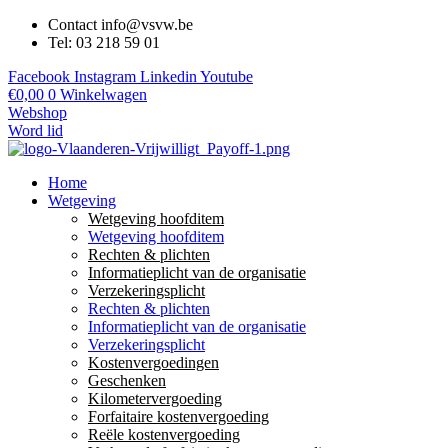
Contact info@vsvw.be
Tel: 03 218 59 01
Facebook
Instagram
Linkedin
Youtube
€
0,00
0
Winkelwagen
Webshop
Word lid
Home
Wetgeving
Wetgeving hoofditem
Wetgeving hoofditem
Rechten & plichten
Informatieplicht van de organisatie
Verzekeringsplicht
Rechten & plichten
Informatieplicht van de organisatie
Verzekeringsplicht
Kostenvergoedingen
Geschenken
Kilometervergoeding
Forfaitaire kostenvergoeding
Reële kostenvergoeding