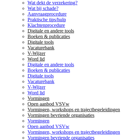
Wat dekt de verzekering?
Wat bij schade?
Aanvraagprocedure
Praktische tips/hulp
Klachtenprocedure
Digitale en andere tools
Boeken & publicaties
Digitale tools
Vacaturebank
V-Wijzer
Word lid
Digitale en andere tools
Boeken & publicaties
Digitale tools
Vacaturebank
V-Wijzer
Word lid
Vormingen
Open aanbod VSVw
Vormingen, workshops en trajectbegeleidingen
Vormingen bevriende organisaties
Vormingen
Open aanbod VSVw
Vormingen, workshops en trajectbegeleidingen
Vormingen bevriende organisaties