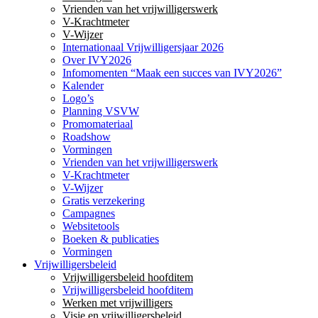
Vrienden van het vrijwilligerswerk
V-Krachtmeter
V-Wijzer
Internationaal Vrijwilligersjaar 2026
Over IVY2026
Infomomenten “Maak een succes van IVY2026”
Kalender
Logo’s
Planning VSVW
Promomateriaal
Roadshow
Vormingen
Vrienden van het vrijwilligerswerk
V-Krachtmeter
V-Wijzer
Gratis verzekering
Campagnes
Websitetools
Boeken & publicaties
Vormingen
Vrijwilligersbeleid
Vrijwilligersbeleid hoofditem
Vrijwilligersbeleid hoofditem
Werken met vrijwilligers
Visie en vrijwilligersbeleid