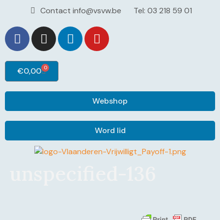
Contact info@vsvw.be
Tel: 03 218 59 01
0
€
0,00
Webshop
Word lid
unspecified-136