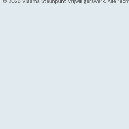
© 2026 Vlaams Steunpunt Vrijwilligerswerk. Alle re