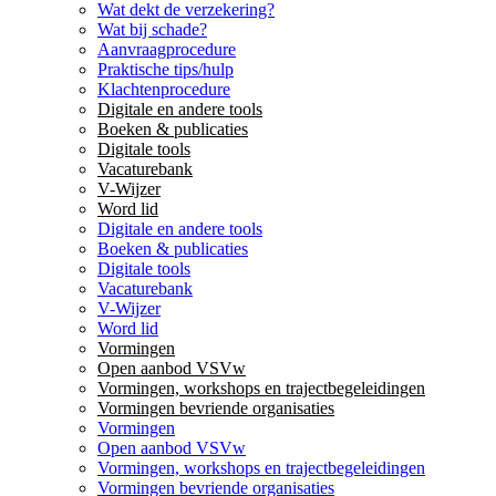
Wat dekt de verzekering?
Wat bij schade?
Aanvraagprocedure
Praktische tips/hulp
Klachtenprocedure
Digitale en andere tools
Boeken & publicaties
Digitale tools
Vacaturebank
V-Wijzer
Word lid
Digitale en andere tools
Boeken & publicaties
Digitale tools
Vacaturebank
V-Wijzer
Word lid
Vormingen
Open aanbod VSVw
Vormingen, workshops en trajectbegeleidingen
Vormingen bevriende organisaties
Vormingen
Open aanbod VSVw
Vormingen, workshops en trajectbegeleidingen
Vormingen bevriende organisaties