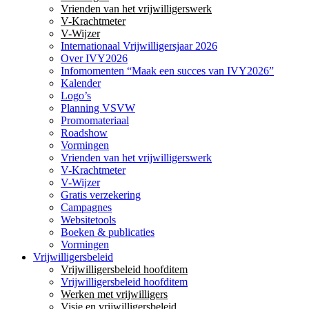
Vrienden van het vrijwilligerswerk
V-Krachtmeter
V-Wijzer
Internationaal Vrijwilligersjaar 2026
Over IVY2026
Infomomenten “Maak een succes van IVY2026”
Kalender
Logo’s
Planning VSVW
Promomateriaal
Roadshow
Vormingen
Vrienden van het vrijwilligerswerk
V-Krachtmeter
V-Wijzer
Gratis verzekering
Campagnes
Websitetools
Boeken & publicaties
Vormingen
Vrijwilligersbeleid
Vrijwilligersbeleid hoofditem
Vrijwilligersbeleid hoofditem
Werken met vrijwilligers
Visie en vrijwilligersbeleid