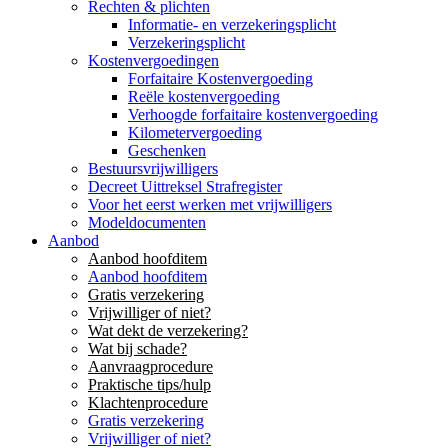
Rechten & plichten
Informatie- en verzekeringsplicht
Verzekeringsplicht
Kostenvergoedingen
Forfaitaire Kostenvergoeding
Reële kostenvergoeding
Verhoogde forfaitaire kostenvergoeding
Kilometervergoeding
Geschenken
Bestuursvrijwilligers
Decreet Uittreksel Strafregister
Voor het eerst werken met vrijwilligers
Modeldocumenten
Aanbod
Aanbod hoofditem
Aanbod hoofditem
Gratis verzekering
Vrijwilliger of niet?
Wat dekt de verzekering?
Wat bij schade?
Aanvraagprocedure
Praktische tips/hulp
Klachtenprocedure
Gratis verzekering
Vrijwilliger of niet?