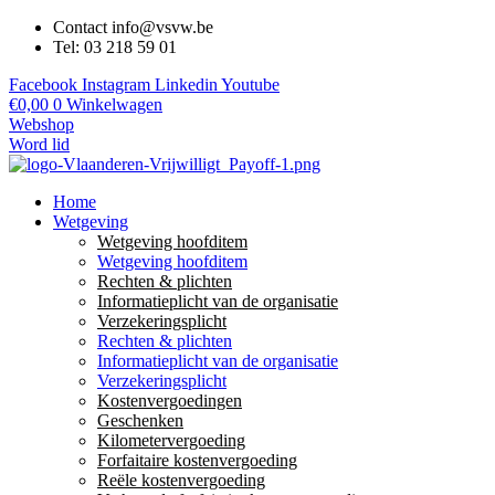
Contact info@vsvw.be
Tel: 03 218 59 01
Facebook
Instagram
Linkedin
Youtube
€
0,00
0
Winkelwagen
Webshop
Word lid
Home
Wetgeving
Wetgeving hoofditem
Wetgeving hoofditem
Rechten & plichten
Informatieplicht van de organisatie
Verzekeringsplicht
Rechten & plichten
Informatieplicht van de organisatie
Verzekeringsplicht
Kostenvergoedingen
Geschenken
Kilometervergoeding
Forfaitaire kostenvergoeding
Reële kostenvergoeding