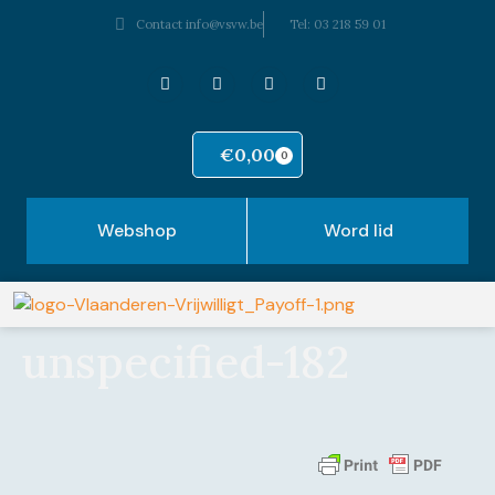
Contact info@vsvw.be
Tel: 03 218 59 01
€
0,00
0
Webshop
Word lid
unspecified-182