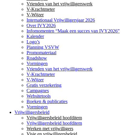
Vrienden van het vrijwilligerswerk
V-Krachtmeter
V-Wijzer
Internationaal Vrijwilligersjaar 2026
Over IVY2026
Infomomenten “Maak een succes van IVY2026”
Kalender
Logo’s
Planning VSVW
Promomateriaal
Roadshow
Vormingen
Vrienden van het vrijwilligerswerk
V-Krachtmeter
V-Wijzer
Gratis verzekering
Campagnes
Websitetools
Boeken & publicaties
Vormingen
Vrijwilligersbeleid
Vrijwilligersbeleid hoofditem
Vrijwilligersbeleid hoofditem
Werken met vrijwilligers
Visie en vrijwilligersbeleid