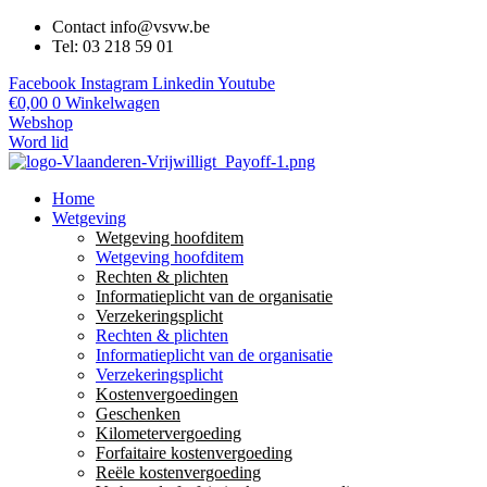
Contact info@vsvw.be
Tel: 03 218 59 01
Facebook
Instagram
Linkedin
Youtube
€
0,00
0
Winkelwagen
Webshop
Word lid
Home
Wetgeving
Wetgeving hoofditem
Wetgeving hoofditem
Rechten & plichten
Informatieplicht van de organisatie
Verzekeringsplicht
Rechten & plichten
Informatieplicht van de organisatie
Verzekeringsplicht
Kostenvergoedingen
Geschenken
Kilometervergoeding
Forfaitaire kostenvergoeding
Reële kostenvergoeding