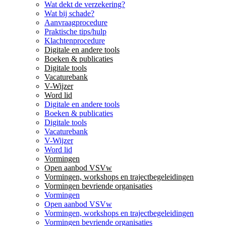
Wat dekt de verzekering?
Wat bij schade?
Aanvraagprocedure
Praktische tips/hulp
Klachtenprocedure
Digitale en andere tools
Boeken & publicaties
Digitale tools
Vacaturebank
V-Wijzer
Word lid
Digitale en andere tools
Boeken & publicaties
Digitale tools
Vacaturebank
V-Wijzer
Word lid
Vormingen
Open aanbod VSVw
Vormingen, workshops en trajectbegeleidingen
Vormingen bevriende organisaties
Vormingen
Open aanbod VSVw
Vormingen, workshops en trajectbegeleidingen
Vormingen bevriende organisaties