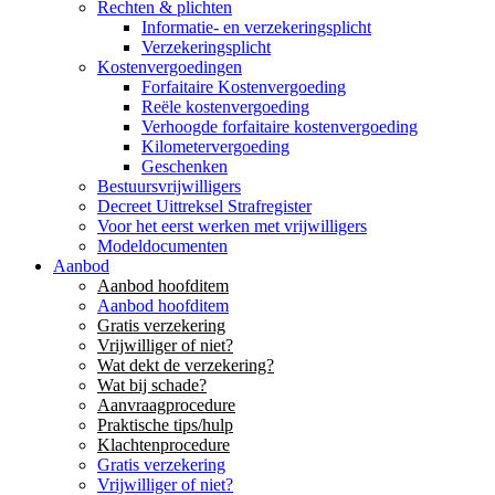
Rechten & plichten
Informatie- en verzekeringsplicht
Verzekeringsplicht
Kostenvergoedingen
Forfaitaire Kostenvergoeding
Reële kostenvergoeding
Verhoogde forfaitaire kostenvergoeding
Kilometervergoeding
Geschenken
Bestuursvrijwilligers
Decreet Uittreksel Strafregister
Voor het eerst werken met vrijwilligers
Modeldocumenten
Aanbod
Aanbod hoofditem
Aanbod hoofditem
Gratis verzekering
Vrijwilliger of niet?
Wat dekt de verzekering?
Wat bij schade?
Aanvraagprocedure
Praktische tips/hulp
Klachtenprocedure
Gratis verzekering
Vrijwilliger of niet?