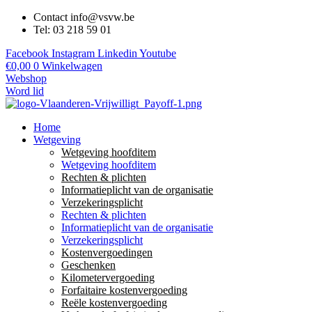
Contact info@vsvw.be
Tel: 03 218 59 01
Facebook
Instagram
Linkedin
Youtube
€
0,00
0
Winkelwagen
Webshop
Word lid
Home
Wetgeving
Wetgeving hoofditem
Wetgeving hoofditem
Rechten & plichten
Informatieplicht van de organisatie
Verzekeringsplicht
Rechten & plichten
Informatieplicht van de organisatie
Verzekeringsplicht
Kostenvergoedingen
Geschenken
Kilometervergoeding
Forfaitaire kostenvergoeding
Reële kostenvergoeding