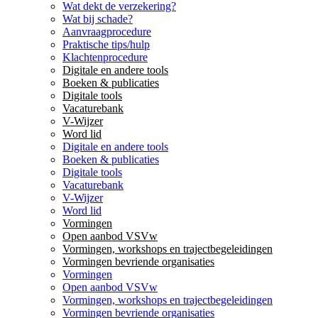
Wat dekt de verzekering?
Wat bij schade?
Aanvraagprocedure
Praktische tips/hulp
Klachtenprocedure
Digitale en andere tools
Boeken & publicaties
Digitale tools
Vacaturebank
V-Wijzer
Word lid
Digitale en andere tools
Boeken & publicaties
Digitale tools
Vacaturebank
V-Wijzer
Word lid
Vormingen
Open aanbod VSVw
Vormingen, workshops en trajectbegeleidingen
Vormingen bevriende organisaties
Vormingen
Open aanbod VSVw
Vormingen, workshops en trajectbegeleidingen
Vormingen bevriende organisaties