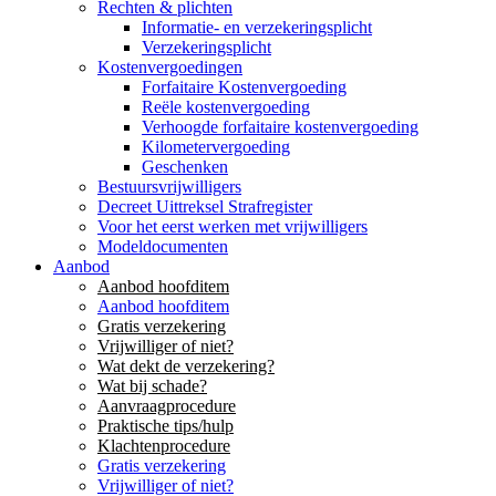
Rechten & plichten
Informatie- en verzekeringsplicht
Verzekeringsplicht
Kostenvergoedingen
Forfaitaire Kostenvergoeding
Reële kostenvergoeding
Verhoogde forfaitaire kostenvergoeding
Kilometervergoeding
Geschenken
Bestuursvrijwilligers
Decreet Uittreksel Strafregister
Voor het eerst werken met vrijwilligers
Modeldocumenten
Aanbod
Aanbod hoofditem
Aanbod hoofditem
Gratis verzekering
Vrijwilliger of niet?
Wat dekt de verzekering?
Wat bij schade?
Aanvraagprocedure
Praktische tips/hulp
Klachtenprocedure
Gratis verzekering
Vrijwilliger of niet?