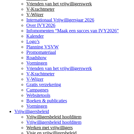
Vrienden van het vrijwilligerswerk
V-Krachtmeter
V-Wijzer
Internationaal Vrijwilligersjaar 2026
Over IVY2026
Infomomenten “Maak een succes van IVY2026”
Kalender
Logo’s
Planning VSVW
Promomateriaal
Roadshow
Vormingen
Vrienden van het vrijwilligerswerk
V-Krachtmeter
V-Wijzer
Gratis verzekering
Campagnes
Websitetools
Boeken & publicaties
Vormingen
Vrijwilligersbeleid
Vrijwilligersbeleid hoofditem
Vrijwilligersbeleid hoofditem
Werken met vrijwilligers
Visie en vrijwilligersbeleid