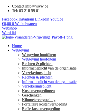
Contact info@vsvw.be
Tel: 03 218 59 01
Facebook
Instagram
Linkedin
Youtube
€
0,00
0
Winkelwagen
Webshop
Word lid
Home
Wetgeving
Wetgeving hoofditem
Wetgeving hoofditem
Rechten & plichten
Informatieplicht van de organisatie
Verzekeringsplicht
Rechten & plichten
Informatieplicht van de organisatie
Verzekeringsplicht
Kostenvergoedingen
Geschenken
Kilometervergoeding
Forfaitaire kostenvergoeding
Reële kostenvergoeding