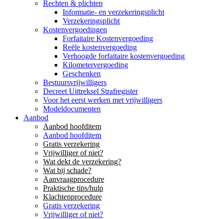
Rechten & plichten
Informatie- en verzekeringsplicht
Verzekeringsplicht
Kostenvergoedingen
Forfaitaire Kostenvergoeding
Reële kostenvergoeding
Verhoogde forfaitaire kostenvergoeding
Kilometervergoeding
Geschenken
Bestuursvrijwilligers
Decreet Uittreksel Strafregister
Voor het eerst werken met vrijwilligers
Modeldocumenten
Aanbod
Aanbod hoofditem
Aanbod hoofditem
Gratis verzekering
Vrijwilliger of niet?
Wat dekt de verzekering?
Wat bij schade?
Aanvraagprocedure
Praktische tips/hulp
Klachtenprocedure
Gratis verzekering
Vrijwilliger of niet?