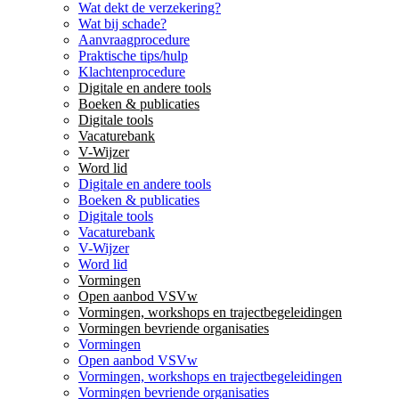
Wat dekt de verzekering?
Wat bij schade?
Aanvraagprocedure
Praktische tips/hulp
Klachtenprocedure
Digitale en andere tools
Boeken & publicaties
Digitale tools
Vacaturebank
V-Wijzer
Word lid
Digitale en andere tools
Boeken & publicaties
Digitale tools
Vacaturebank
V-Wijzer
Word lid
Vormingen
Open aanbod VSVw
Vormingen, workshops en trajectbegeleidingen
Vormingen bevriende organisaties
Vormingen
Open aanbod VSVw
Vormingen, workshops en trajectbegeleidingen
Vormingen bevriende organisaties