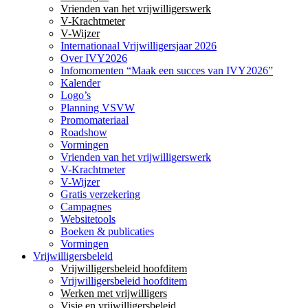
Vrienden van het vrijwilligerswerk
V-Krachtmeter
V-Wijzer
Internationaal Vrijwilligersjaar 2026
Over IVY2026
Infomomenten “Maak een succes van IVY2026”
Kalender
Logo’s
Planning VSVW
Promomateriaal
Roadshow
Vormingen
Vrienden van het vrijwilligerswerk
V-Krachtmeter
V-Wijzer
Gratis verzekering
Campagnes
Websitetools
Boeken & publicaties
Vormingen
Vrijwilligersbeleid
Vrijwilligersbeleid hoofditem
Vrijwilligersbeleid hoofditem
Werken met vrijwilligers
Visie en vrijwilligersbeleid