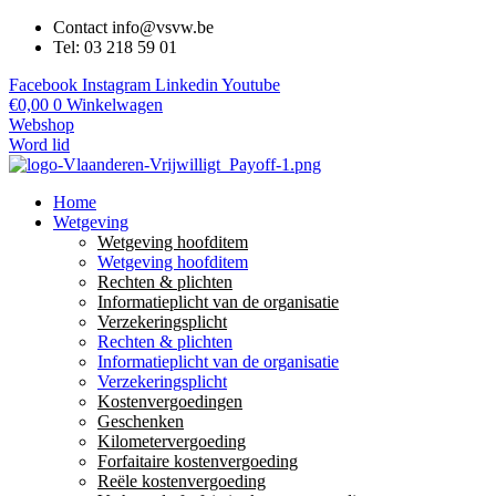
Contact info@vsvw.be
Tel: 03 218 59 01
Facebook
Instagram
Linkedin
Youtube
€
0,00
0
Winkelwagen
Webshop
Word lid
Home
Wetgeving
Wetgeving hoofditem
Wetgeving hoofditem
Rechten & plichten
Informatieplicht van de organisatie
Verzekeringsplicht
Rechten & plichten
Informatieplicht van de organisatie
Verzekeringsplicht
Kostenvergoedingen
Geschenken
Kilometervergoeding
Forfaitaire kostenvergoeding
Reële kostenvergoeding