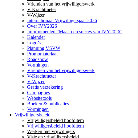
Vrienden van het vrijwilligerswerk
V-Krachtmeter
V-Wijzer
Internationaal Vrijwilligersjaar 2026
Over IVY2026
Infomomenten “Maak een succes van IVY2026”
Kalender
Logo’s
Planning VSVW
Promomateriaal
Roadshow
Vormingen
Vrienden van het vrijwilligerswerk
V-Krachtmeter
V-Wijzer
Gratis verzekering
Campagnes
Websitetools
Boeken & publicaties
Vormingen
Vrijwilligersbeleid
Vrijwilligersbeleid hoofditem
Vrijwilligersbeleid hoofditem
Werken met vrijwilligers
Visie en vrijwilligersbeleid