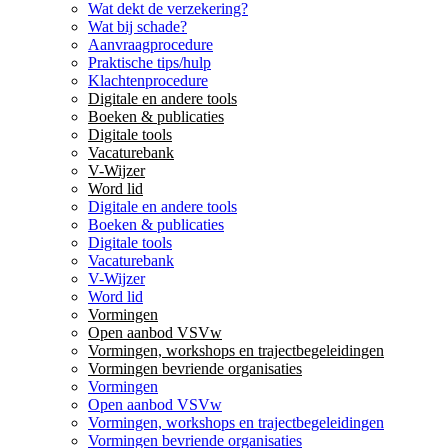
Wat dekt de verzekering?
Wat bij schade?
Aanvraagprocedure
Praktische tips/hulp
Klachtenprocedure
Digitale en andere tools
Boeken & publicaties
Digitale tools
Vacaturebank
V-Wijzer
Word lid
Digitale en andere tools
Boeken & publicaties
Digitale tools
Vacaturebank
V-Wijzer
Word lid
Vormingen
Open aanbod VSVw
Vormingen, workshops en trajectbegeleidingen
Vormingen bevriende organisaties
Vormingen
Open aanbod VSVw
Vormingen, workshops en trajectbegeleidingen
Vormingen bevriende organisaties