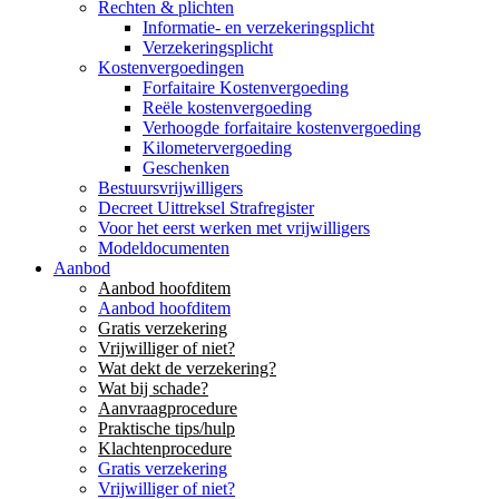
Rechten & plichten
Informatie- en verzekeringsplicht
Verzekeringsplicht
Kostenvergoedingen
Forfaitaire Kostenvergoeding
Reële kostenvergoeding
Verhoogde forfaitaire kostenvergoeding
Kilometervergoeding
Geschenken
Bestuursvrijwilligers
Decreet Uittreksel Strafregister
Voor het eerst werken met vrijwilligers
Modeldocumenten
Aanbod
Aanbod hoofditem
Aanbod hoofditem
Gratis verzekering
Vrijwilliger of niet?
Wat dekt de verzekering?
Wat bij schade?
Aanvraagprocedure
Praktische tips/hulp
Klachtenprocedure
Gratis verzekering
Vrijwilliger of niet?